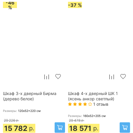
-46
-37 %
%
Шкаф 3-х дверный Бирма
Шкаф 4-х дверный ШК 1
(дерево белое)
(ясень анкор светлый)
1 отзыв
Размеры:
120x52x220
см
Размеры:
160x52x205
см
29 226
р.
29 478
р.
15 782
18 571
р.
р.