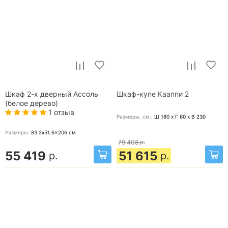
Шкаф 2-х дверный Ассоль
Шкаф-купе Кааппи 2
(белое дерево)
1 отзыв
Размеры, cм.:
Ш 180 x Г 60 x В 230
Размеры:
83.2x51.6x206
см
79 408
р.
55 419
51 615
р.
р.