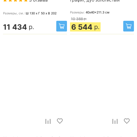
Размеры:
40x40x211.3
см
Размеры, cм.:
Ш 130 x Г 50 x В 202
10 388
р.
11 434
6 544
р.
р.