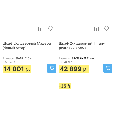
Шкаф 2-х дверный Мадера
Шкаф 2-х дверный Tiffany
(белый эггер)
(вудлайн крем)
Размеры:
90x52x210
см
Размеры:
99x39.6x212.1
см
25 928
р.
50 469
р.
14 001
42 899
р.
р.
-35 %