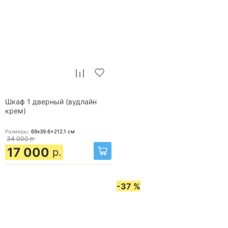
Шкаф 1 дверный (вудлайн
крем)
Размеры:
69x39.6x212.1
см
34 000
р.
17 000
р.
-37 %