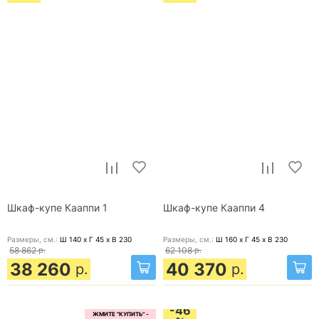
Шкаф-купе Кааппи 1
Шкаф-купе Кааппи 4
Размеры, cм.:
Ш 140 x Г 45 x В 230
Размеры, cм.:
Ш 160 x Г 45 x В 230
58 862
р.
62 108
р.
38 260
40 370
р.
р.
-46