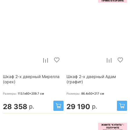
Шкаф 2-х дверный Мирелла
Шкаф 2-х дверный Адам
(орех)
(графит)
Размеры:
113.1x60x209.7
см
Размеры:
86.4x50x217
см
28 358
29 190
р.
р.