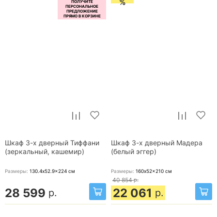
%
Шкаф 3-х дверный Тиффани
Шкаф 3-х дверный Мадера
(зеркальный, кашемир)
(белый эггер)
Размеры:
130.4x52.9x224
см
Размеры:
160x52x210
см
40 854
р.
28 599
22 061
р.
р.