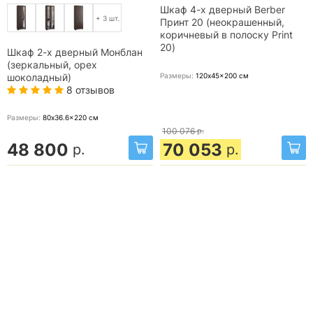
Шкаф 4-х дверный Berber
+ 3 шт.
Принт 20 (неокрашенный,
коричневый в полоску Print
20)
Шкаф 2-х дверный Монблан
(зеркальный, орех
Размеры:
120x45x200
см
шоколадный)
8 отзывов
Размеры:
80x36.6x220
см
100 076
р.
48 800
70 053
р.
р.