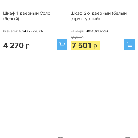
Шкаф 1 дверный Соло
Шкаф 2-х дверный (белый
(белый)
структурный)
Размеры:
40x48.7x220
см
Размеры:
40x43x182
см
9 617
р.
4 270
7 501
р.
р.