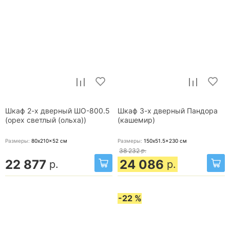
Шкаф 2-х дверный ШО-800.5
Шкаф 3-х дверный Пандора
(орех светлый (ольха))
(кашемир)
Размеры:
80x210x52
см
Размеры:
150x51.5x230
см
38 232
р.
22 877
24 086
р.
р.
-22 %