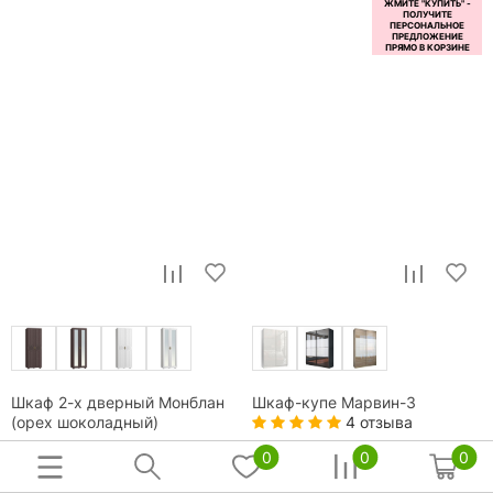
Шкаф 2-х дверный Монблан
Шкаф-купе Марвин-3
4 отзыва
(орех шоколадный)
0
0
0
Размеры:
80x220x56.6
см
Размеры, cм.:
Ш 163.2 x Г 64 x В 220.6