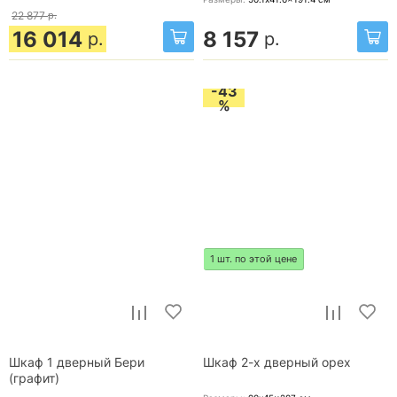
22 877
р.
16 014
8 157
р.
р.
-43
%
1 шт. по этой цене
Шкаф 1 дверный Бери
Шкаф 2-х дверный орех
(графит)