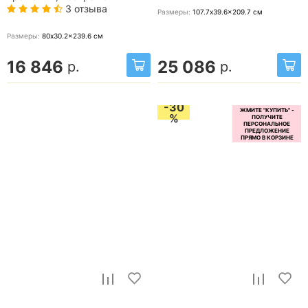
3 отзыва
Размеры:
107.7x39.6x209.7
см
Размеры:
80x30.2x239.6
см
16 846
25 086
р.
р.
-30
%