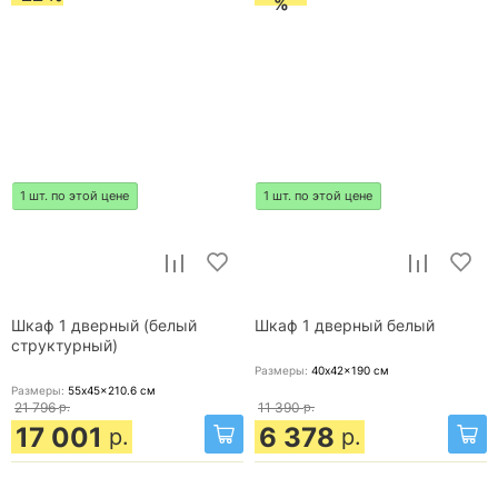
%
1 шт. по этой цене
1 шт. по этой цене
Шкаф 1 дверный (белый
Шкаф 1 дверный белый
структурный)
Размеры:
40x42x190
см
Размеры:
55x45x210.6
см
21 796
р.
11 390
р.
17 001
6 378
р.
р.