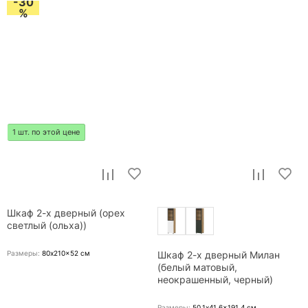
-30
%
1 шт. по этой цене
Шкаф 2-х дверный (орех
светлый (ольха))
Размеры:
80x210x52
см
Шкаф 2-х дверный Милан
(белый матовый,
неокрашенный, черный)
Размеры:
50.1x41.6x191.4
см