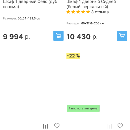
Шкаф 1 дверный Село (дуб
Шкаф 1 дверный Сидней
сонома)
(белый, зеркальный)
3 отзыва
Размеры:
50x54x199.5
см
Размеры:
60x37.6x205
см
9 994
10 430
р.
р.
-22 %
1 шт. по этой цене