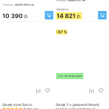
Размеры:
90x45x207
см
Размеры:
40x35x182.6
см
26 001
р.
10 390
14 821
р.
р.
-37 %
1 шт. по этой цене
Шкаф-купе Бассо
Шкаф 2-х дверный белый,
3 отзыва
графит, дуб золотистый