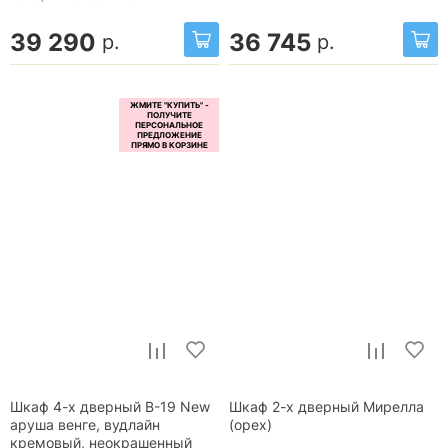
39 290
36 745
р.
р.
Шкаф 4-х дверный В-19 New
Шкаф 2-х дверный Мирелла
аруша венге, вудлайн
(орех)
кремовый, неокрашенный