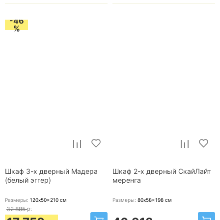
-46
%
Шкаф 3-х дверный Мадера
Шкаф 2-х дверный СкайЛайт
(белый эггер)
меренга
Размеры:
120x50x210
см
Размеры:
80x58x198
см
32 885
р.