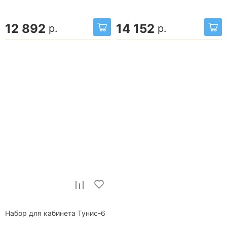
12 892
14 152
р.
р.
Набор для кабинета Тунис-6