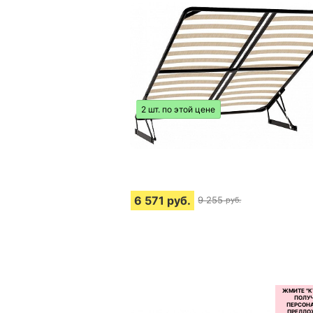
2 шт. по этой цене
6 571
руб.
9 255
руб.