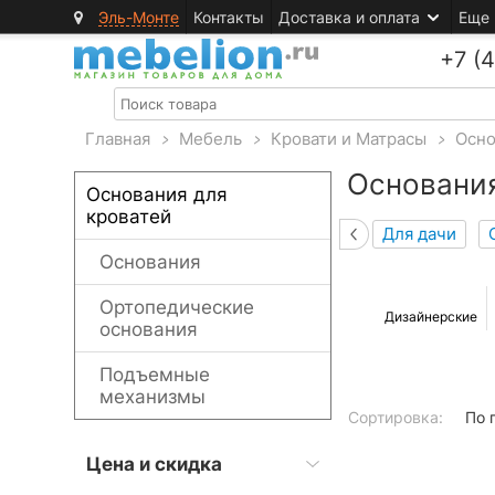
Эль-Монте
Контакты
Доставка и оплата
Еще
+7 (
Главная
>
Мебель
>
Кровати и Матрасы
>
Осно
Основания
Основания для
кроватей
Для дачи
Основания
Ортопедические
Дизайнерские
основания
Подъемные
механизмы
Сортировка:
По 
Цена и скидка