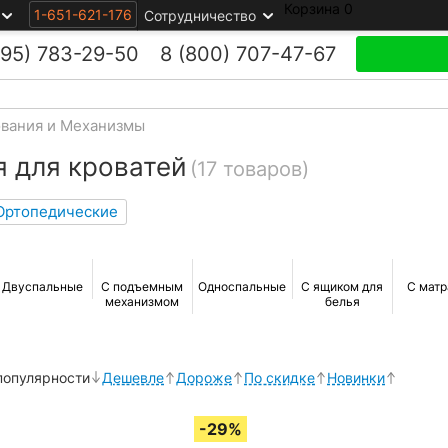
Корзина
0
1-651-621-176
Сотрудничество
495)
783-29-50
8 (800)
707-47-67
вания и Механизмы
 для кроватей
(17 товаров)
Ортопедические
Двуспальные
С подъемным
Односпальные
С ящиком для
С мат
механизмом
белья
популярности
Дешевле
Дороже
По скидке
Новинки