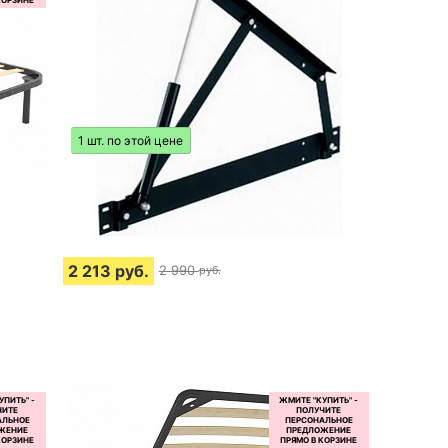
1 шт. по этой цене
2 213
руб.
2 990
руб.