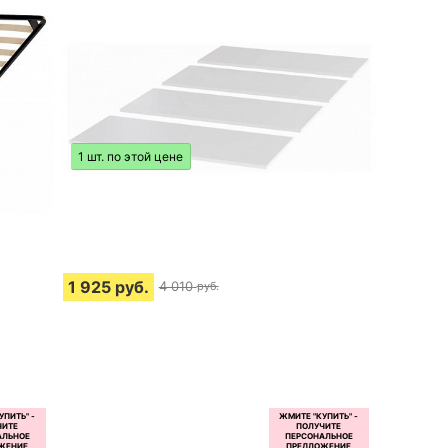
1 шт. по этой цене
1 925
руб.
4 010
руб.