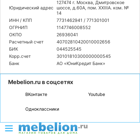
127474 г. Москва, Дмитровское
Юридический адрес
шоссе, д.60А, пом. XXIIIA. ком. №
14
ИНН / КПП
7731462941 / 771301001
ОГРНИП
1147746008552
ОКПО
26936041
Расчетный счет
40702810420010002656
БИК
044525545
Корр.счет
30101810300000000545
Банк
АО «ЮниКредит Банк»
Mebelion.ru в соцсетях
ВКонтакте
Youtube
Одноклассники