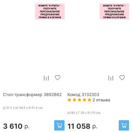
Стол-трансформер 3892862
Комод 3132303
2 отзыва
Д:31.2 x Ш:44.6 x В:91.6
см.
Ш:80 x Г:36 x В:110
см.
3 610
11 058
р.
р.