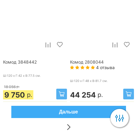
Комод 3848442
Комод 2808044
4 отзыва
Ш:120 x Г:42 x В:77.5
см.
Ш:120 x Г:48 x В:81.7
см.
18 056
р.
9 750
44 254
р.
р.
Дальше