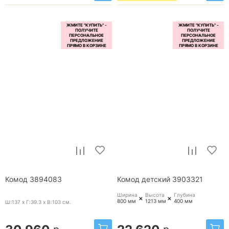
Комод 3894083
Комод детский 3903321
Ширина
Высота
Глубина
+
+
800 мм
1213 мм
400 мм
Ш:137 x Г:39.3 x В:103
см.