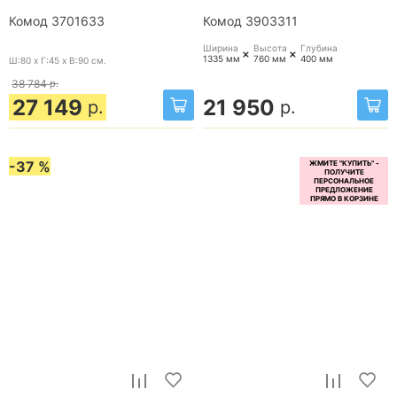
Комод 3701633
Комод 3903311
Ширина
Высота
Глубина
+
+
1335 мм
760 мм
400 мм
Ш:80 x Г:45 x В:90
см.
38 784
р.
27 149
21 950
р.
р.
-37 %