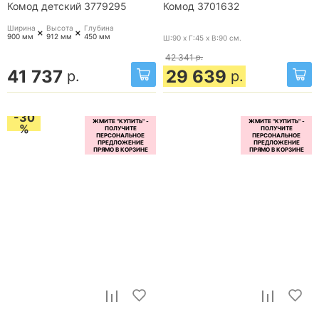
Комод детский 3779295
Комод 3701632
Ширина
Высота
Глубина
+
+
900 мм
912 мм
450 мм
Ш:90 x Г:45 x В:90
см.
42 341
р.
41 737
29 639
р.
р.
-30
%