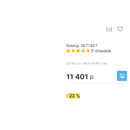
Комод 3671407
5 отзывов
Ш:156.2 x Г:43.3 x В:85.7
см.
11 401
р.
-22 %