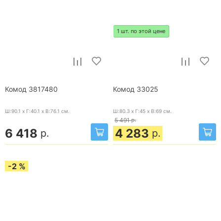
1 шт. по этой цене
Комод 3817480
Комод 33025
Ш:90.1 x Г:40.1 x В:76.1
см.
Ш:80.3 x Г:45 x В:69
см.
5 491
р.
6 418
4 283
р.
р.
-2 %