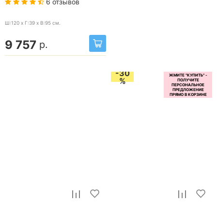
6 отзывов
Ш:120 x Г:39 x В:95
см.
9 757
р.
-30
%