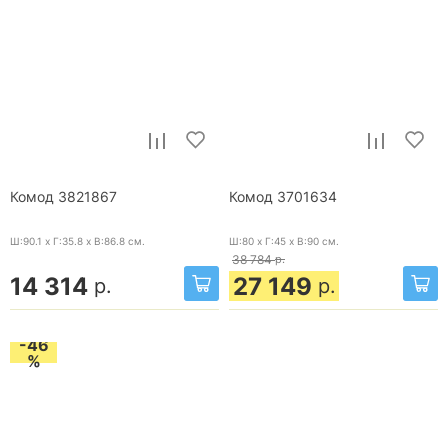
Комод 3821867
Комод 3701634
Ш:90.1 x Г:35.8 x В:86.8
см.
Ш:80 x Г:45 x В:90
см.
38 784
р.
14 314
27 149
р.
р.
-46
%