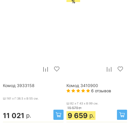
%
Комод 3933158
Комод 3410900
6 отзывов
Ш:161 x Г:38.5 x В:55
см.
Ш:82 x Г:43 x В:99
см.
15 579
р.
11 021
9 659
р.
р.