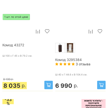
1 шт. по этой цене
Комод 43272
Ш:100 x Г:45 x В:79.2
см.
Комод 3295384
3 отзыва
Ш:40 x Г:44.6 x В:104.4
см.
8 199
р.
8 035
6 990
р.
р.
-33
%