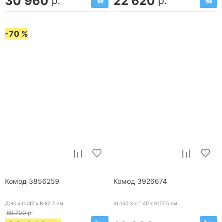
30 960
22 620
р.
р.
-70 %
Комод 3856259
Комод 3926674
Д:90 x Ш:42 x В:82.7
см.
Ш:160.3 x Г:40 x В:77.5
см.
89 700
р.