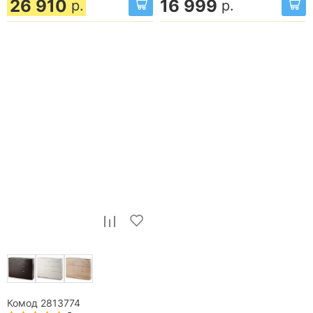
26 910
16 999
р.
р.
Комод 2813774