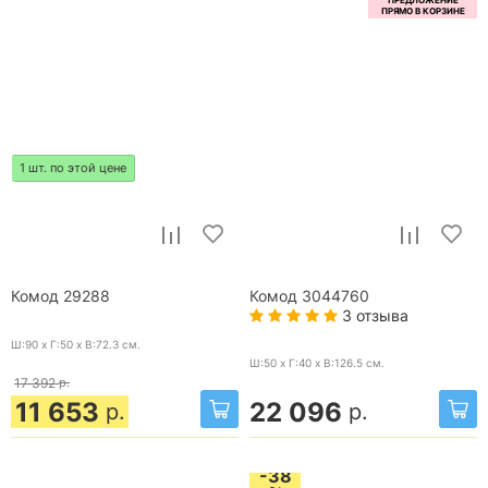
1 шт. по этой цене
Комод 29288
Комод 3044760
3 отзыва
Ш:90 x Г:50 x В:72.3
см.
Ш:50 x Г:40 x В:126.5
см.
17 392
р.
11 653
22 096
р.
р.
-38