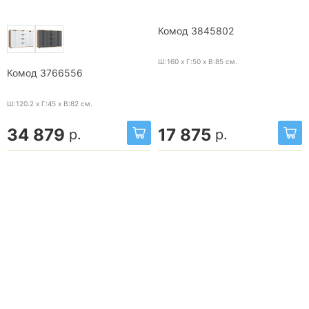
Комод 3845802
Ш:160 x Г:50 x В:85
см.
Комод 3766556
Ш:120.2 x Г:45 x В:82
см.
34 879
17 875
р.
р.