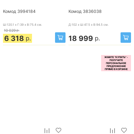
Комод 3994184
Комод 3836038
Ш:120.1 x Г:39 x В:75.4
см.
Д:102 x Ш:47.5 x В:94.5
см.
10 029
р.
6 318
18 999
р.
р.