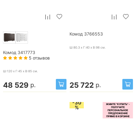
Комод 3766553
Ш:80.3 x Г:40 x В:98
см.
Комод 3417773
5 отзывов
Ш:120 x Г:45 x В:85
см.
48 529
25 722
р.
р.
-30
%