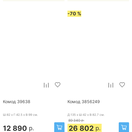
-70 %
Комод 39638
Комод 3856249
Ш:82 x Г:42.5 x В:99
см.
Д:135 x Ш:42 x В:82.7
см.
89 340
р.
12 890
26 802
р.
р.