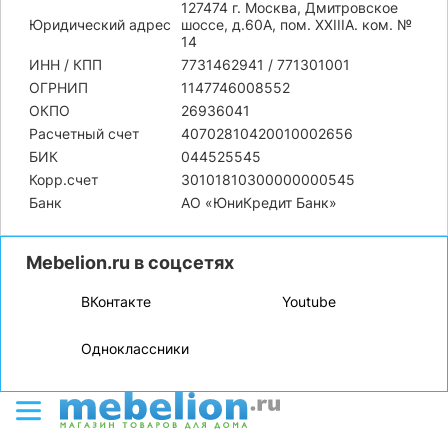
127474 г. Москва, Дмитровское
Юридический адрес
шоссе, д.60А, пом. XXIIIA. ком. №
14
ИНН / КПП
7731462941 / 771301001
ОГРНИП
1147746008552
ОКПО
26936041
Расчетный счет
40702810420010002656
БИК
044525545
Корр.счет
30101810300000000545
Банк
АО «ЮниКредит Банк»
Mebelion.ru в соцсетях
ВКонтакте
Youtube
Одноклассники