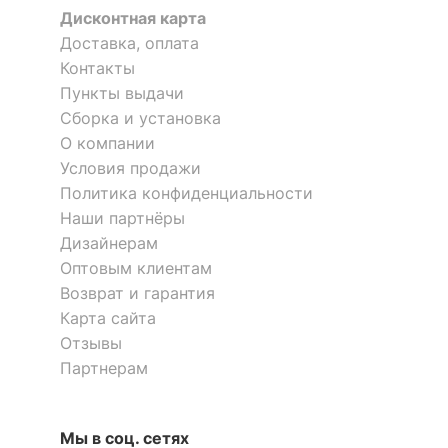
Дисконтная карта
ЭЛЕКТРИЧЕСКИЕ
Доставка, оплата
ХАРАКТЕРИСТИКИ
Контакты
?
Класс
Пункты выдачи
I
электробезопасности
Сборка и установка
О компании
ЛАМПЫ
Условия продажи
Политика конфиденциальности
?
Тип лампы
накаливания ИЛИ
Наши партнёры
светодиодная [LED]
Дизайнерам
Оптовым клиентам
?
Тип цоколя лампы
E14
Возврат и гарантия
Карта сайта
Напряжение питания
220
лампы, В
Отзывы
Партнерам
Максимальная
60
мощность лампы, Вт
Мы в соц. сетях