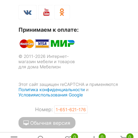
КОМПЛЕКТАЦИЯ
Лампы в комплекте
отсутствуют
Принимаем к оплате:
Общее кол-во ламп
1
ЦВЕТ И МАТЕРИАЛ
© 2011-2026 Интернет-
?
Цвет арматуры
никель
магазин мебели и товаров
для дома Мебелион
Тип поверхности
матовый
арматуры
Этот сайт защищен reCAPTCHA и применяются
Политика конфиденциальности
и
Материал арматуры
металл
Условияиспользования Google
Номер:
1-651-621-176
РАЗМЕРЫ
Обычная версия
?
Ширина, мм
140
0
0
0
?