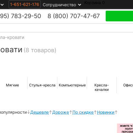
Корзина
0
1-651-621-176
Сотрудничество
495)
783-29-50
8 (800)
707-47-67
ла-кровати
ровати
(8 товаров)
Мягкие
Стулья-кресла
Компьютерные
Кресла-
Офис
качалки
популярности
Дешевле
Дороже
По скидке
Новинки