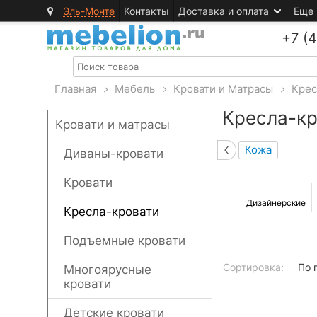
Эль-Монте
Контакты
Доставка и оплата
Еще
+7 (
Главная
>
Мебель
>
Кровати и Матрасы
>
Крес
Кресла-к
Кровати и матрасы
Кожа
Диваны-кровати
Кровати
Дизайнерские
Кресла-кровати
Подъемные кровати
Сортировка:
По 
Многоярусные
кровати
Детские кровати