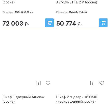
(сосна)
ARMOIRETTE 2 P (сосна)
Размеры:
134x57x202
см
Размеры:
114x48x154
см
72 003
50 774
р.
р.
Шкаф 1 дверный Альпаж
Шкаф 2-х дверный ОМД
(сосна)
(неокрашенный, сосна)