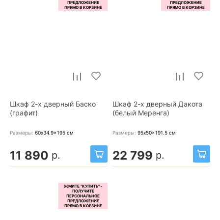
Шкаф 2-х дверный Баско
Шкаф 2-х дверный Дакота
(графит)
(белый Меренга)
Размеры:
60x34.9x195
см
Размеры:
95x50x191.5
см
11 890
22 799
р.
р.