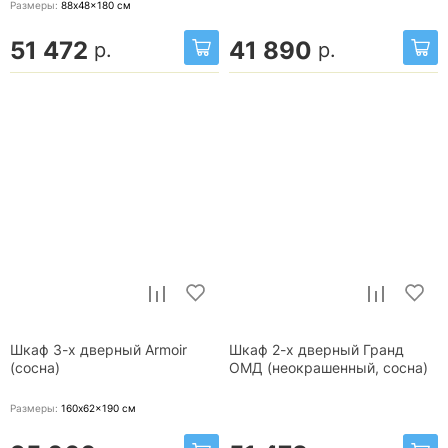
Размеры:
88x48x180
см
51 472
41 890
р.
р.
Шкаф 3-х дверный Armoir
Шкаф 2-х дверный Гранд
(сосна)
ОМД (неокрашенный, сосна)
Размеры:
160x62x190
см