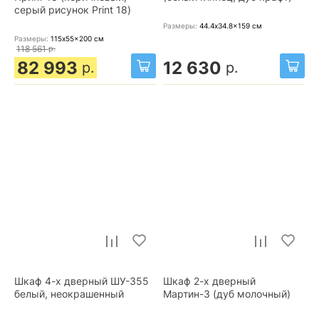
серый рисунок Print 18)
Размеры:
44.4x34.8x159
см
Размеры:
115x55x200
см
118 561
р.
82 993
12 630
р.
р.
Шкаф 4-х дверный ШУ-355
Шкаф 2-х дверный
белый, неокрашенный
Мартин-3 (дуб молочный)