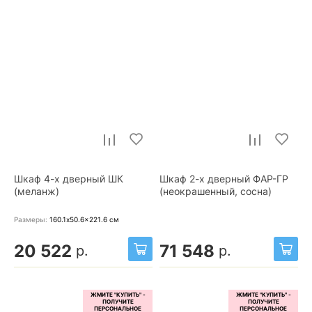
Шкаф 4-х дверный ШК
Шкаф 2-х дверный ФАР-ГР
(меланж)
(неокрашенный, сосна)
Размеры:
160.1x50.6x221.6
см
20 522
71 548
р.
р.