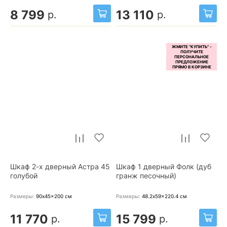
8 799
13 110
р.
р.
Шкаф 2-х дверный Астра 45
Шкаф 1 дверный Фолк (дуб
голубой
гранж песочный)
Размеры:
90x45x200
см
Размеры:
48.2x59x220.4
см
11 770
15 799
р.
р.