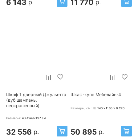
6 143
11 770
р.
р.
Шкаф 1 дверный Джульетта
Шкаф-купе Мебелайн-4
(дуб шампань,
неокрашенный)
Размеры, cм.:
Ш 140 x Г 65 x В 220
Размеры:
40.4x49x197
см
32 556
50 895
р.
р.