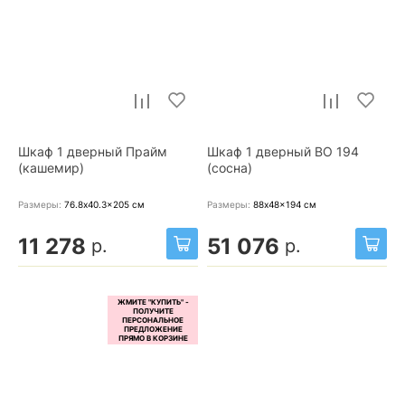
Шкаф 1 дверный Прайм
Шкаф 1 дверный ВО 194
(кашемир)
(сосна)
Размеры:
76.8x40.3x205
см
Размеры:
88x48x194
см
11 278
51 076
р.
р.