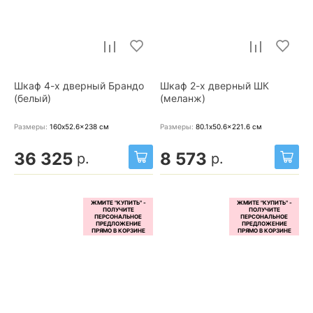
Шкаф 4-х дверный Брандо
Шкаф 2-х дверный ШК
(белый)
(меланж)
Размеры:
160x52.6x238
см
Размеры:
80.1x50.6x221.6
см
36 325
8 573
р.
р.