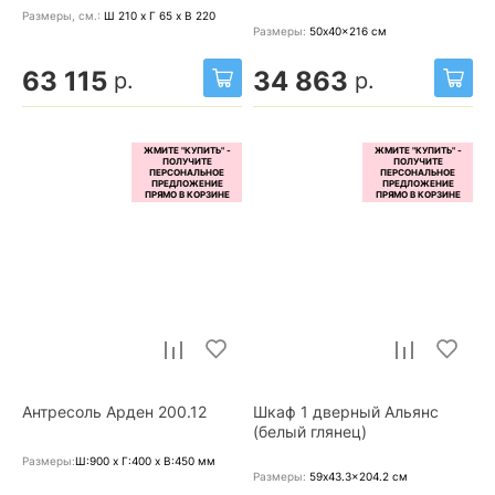
Размеры, cм.:
Ш 210 x Г 65 x В 220
Размеры:
50x40x216
см
63 115
34 863
р.
р.
Антресоль Арден 200.12
Шкаф 1 дверный Альянс
(белый глянец)
Размеры:
Ш:900 x Г:400 x В:450
мм
Размеры:
59x43.3x204.2
см