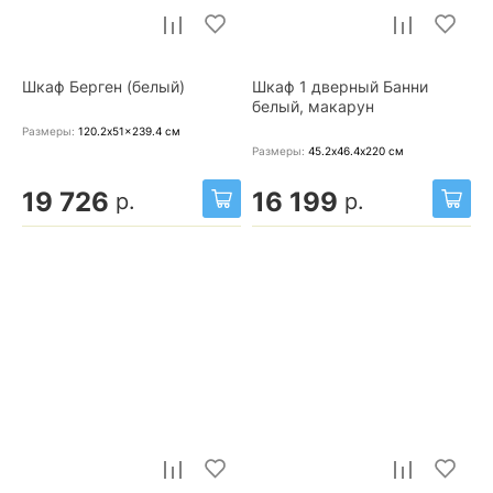
Шкаф Берген (белый)
Шкаф 1 дверный Банни
белый, макарун
Размеры:
120.2x51x239.4
см
Размеры:
45.2х46.4х220
см
19 726
16 199
р.
р.