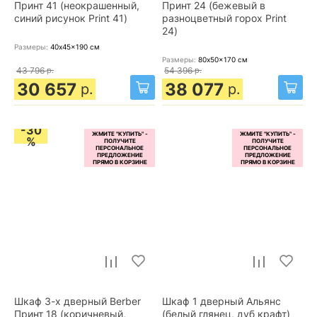
Принт 41 (неокрашенный,
Принт 24 (бежевый в
синий рисунок Print 41)
разноцветный горох Print
24)
Размеры:
40x45x190
см
Размеры:
80x50x170
см
43 796
р.
54 396
р.
30 657
38 077
р.
р.
-30
%
Шкаф 3-х дверный Berber
Шкаф 1 дверный Альянс
Принт 18 (коричневый,
(белый глянец, дуб крафт)