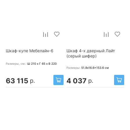
Шкаф-купе Мебелайн-6
Шкаф 4-х дверный Лайт
(серый шифер)
Размеры, cм.:
Ш 210 x Г 65 x В 220
Размеры:
51.8x16.6x153.6
см
63 115
4 037
р.
р.