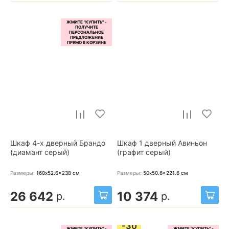
Шкаф 4-х дверный Брандо
Шкаф 1 дверный Авиньон
(диамант серый)
(графит серый)
Размеры:
160x52.6x238
см
Размеры:
50x50.6x221.6
см
26 642
10 374
р.
р.
-30