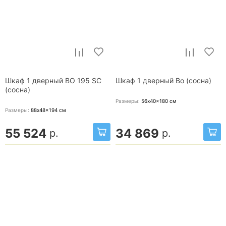
Шкаф 1 дверный ВО 195 SC
Шкаф 1 дверный Bo (сосна)
(сосна)
Размеры:
56x40x180
см
Размеры:
88x48x194
см
55 524
34 869
р.
р.