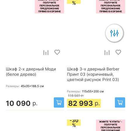
%
Шкаф 2-х дверный Моди
Шкаф 3-х дверный Berber
(белое дерево)
Принт 03 (коричневый,
цветной рисунок Print 03)
Размеры:
45x35x188.5
см
Размеры:
115x55x200
см
118 561
р.
10 090
82 993
р.
р.
-30
%