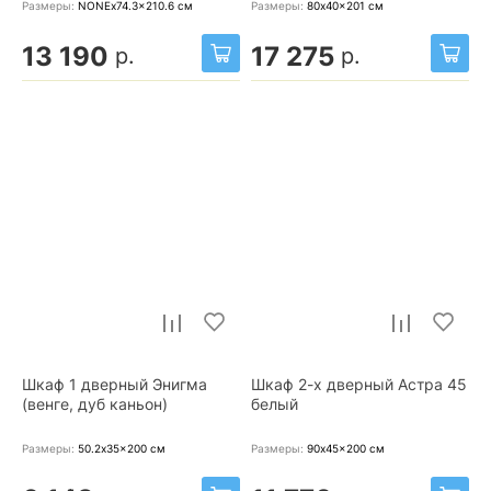
Размеры:
NONEx74.3x210.6
см
Размеры:
80x40x201
см
13 190
17 275
р.
р.
Шкаф 1 дверный Энигма
Шкаф 2-х дверный Астра 45
(венге, дуб каньон)
белый
Размеры:
50.2x35x200
см
Размеры:
90x45x200
см