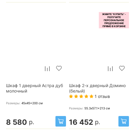
Шкаф 1 дверный Астра дуб
Шкаф 2-х дверный Домино
молочный
(белый)
1 отзыв
Размеры:
45x45x200
см
Размеры:
55.3x57.1x213
см
8 580
16 452
р.
р.