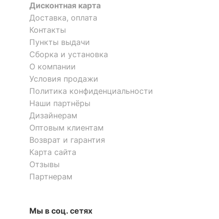
Дисконтная карта
?
Материал корпуса
ЛДСП Е1
Доставка, оплата
Контакты
Материал кромки
ПВХ 1 мм и 0, 4 мм
Пункты выдачи
?
Тип поверхности
Сборка и установка
матовый
фасада
О компании
Условия продажи
?
Тип поверхности
матовый
Политика конфиденциальности
корпуса
Наши партнёры
Дизайнерам
КОМПЛЕКТАЦИЯ
Оптовым клиентам
Возврат и гарантия
Компоненты,
1 штанга для вешалок, 2
Карта сайта
входящие в
дверцы, 4 полки
комплект
Отзывы
Партнерам
ОСОБЕННОСТИ ПРИМЕНЕНИЯ
Мы в соц. сетях
Рекомендуемые
Гостиная, Кабинет,