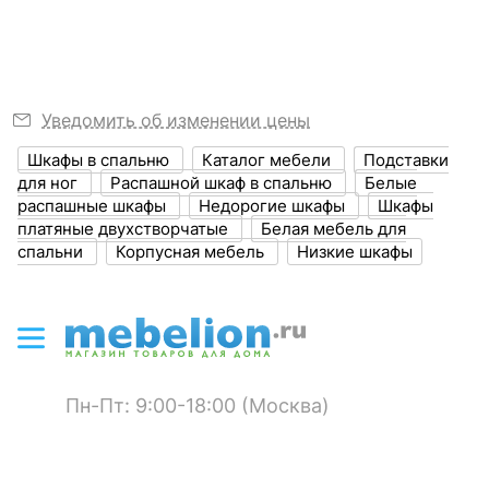
?
Высота, мм
1826
Размер упаковки,
422x1784x135
мм
Уведомить об изменении цены
?
Объем упаковки,
0, 1
Шкафы в спальню
Каталог мебели
Подставки
куб. м
для ног
Распашной шкаф в спальню
Белые
распашные шкафы
Недорогие шкафы
Шкафы
Масса брутто, кг
49
платяные двухстворчатые
Белая мебель для
спальни
Корпусная мебель
Низкие шкафы
ЦВЕТ И МАТЕРИАЛ
?
Цвет фасада
белое дерево
?
Цвет корпуса
дуб крафт золотой
Пн-Пт: 9:00-18:00 (Москва)
Цвет кромки
дуб крафт золотой
?
Материал фасада
ЛДСП Е1, МДФ