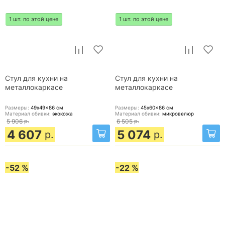
1 шт. по этой цене
1 шт. по этой цене
Стул для кухни на
Стул для кухни на
металлокаркасе
металлокаркасе
Размеры:
49x49x86
см
Размеры:
45x60x86
см
Материал обивки:
экокожа
Материал обивки:
микровелюр
5 906
р.
6 505
р.
4 607
5 074
р.
р.
-52 %
-22 %