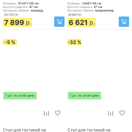
Размеры:
47x47x100
см
Размеры:
54x61x94
см
Высота сиденья:
47
см
Высота сиденья:
47
см
Материал обивки:
жаккард
Материал обивки:
микровелюр
10 127
р.
8 947
р.
7 899
6 621
р.
р.
-5 %
-32 %
1 шт. по этой цене
1 шт. по этой цене
Стул для гостиной на
Стул для гостиной на