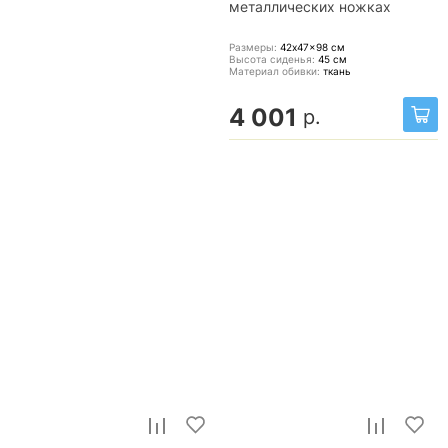
металлических ножках
Размеры:
42x47x98
см
Высота сиденья:
45
см
Материал обивки:
ткань
4 001
р.