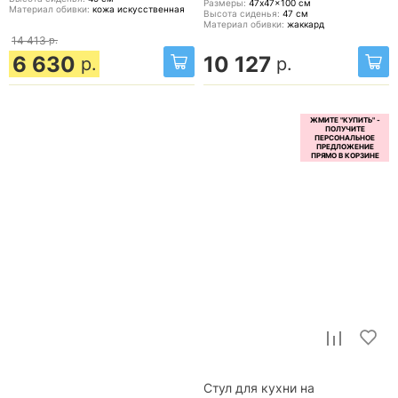
Размеры:
47x47x100
см
Материал обивки:
кожа искусственная
Высота сиденья:
47
см
Материал обивки:
жаккард
14 413
р.
6 630
10 127
р.
р.
Стул для кухни на