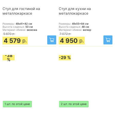
Стул для гостиной на
Стул для кухни на
металлокаркасе
металлокаркасе
Размеры:
49x41x82
см
Размеры:
49x55x84
см
Высота сиденья:
50
см
Высота сиденья:
48
см
Материал обивки:
экокожа
Материал обивки:
велюр
5 870
р.
7 072
р.
4 579
4 950
р.
р.
-38
-29 %
%
1 шт. по этой цене
2 шт. по этой цене