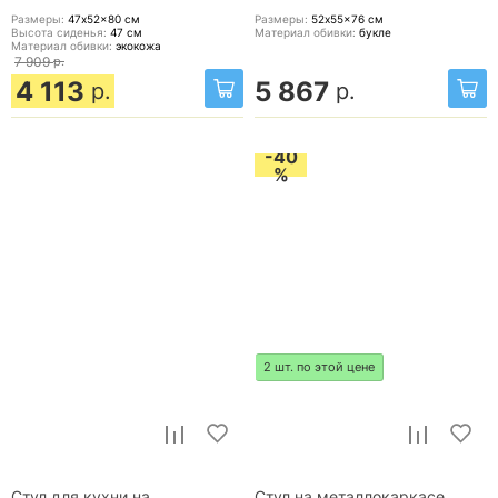
Размеры:
47x52x80
см
Размеры:
52x55x76
см
Высота сиденья:
47
см
Материал обивки:
букле
Материал обивки:
экокожа
7 909
р.
4 113
5 867
р.
р.
-40
%
2 шт. по этой цене
Стул для кухни на
Стул на металлокаркасе