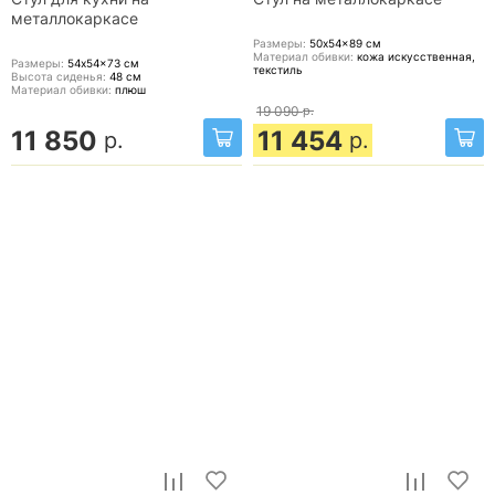
металлокаркасе
Размеры:
50x54x89
см
Материал обивки:
кожа искусственная,
Размеры:
54x54x73
см
текстиль
Высота сиденья:
48
см
Материал обивки:
плюш
19 090
р.
11 850
11 454
р.
р.