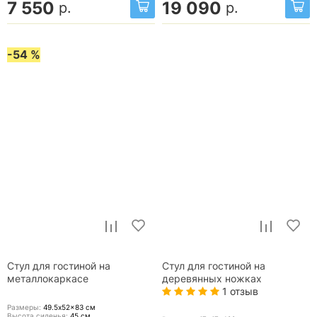
7 550
19 090
р.
р.
-54 %
Стул для гостиной на
Стул для гостиной на
металлокаркасе
деревянных ножках
1 отзыв
Размеры:
49.5x52x83
см
Высота сиденья:
45
см