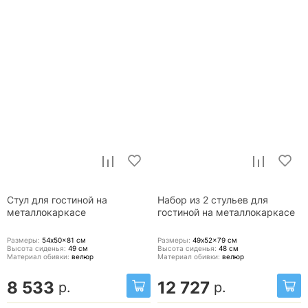
Стул для гостиной на
Набор из 2 стульев для
металлокаркасе
гостиной на металлокаркасе
Размеры:
54x50x81
см
Размеры:
49x52x79
см
Высота сиденья:
49
см
Высота сиденья:
48
см
Материал обивки:
велюр
Материал обивки:
велюр
8 533
12 727
р.
р.