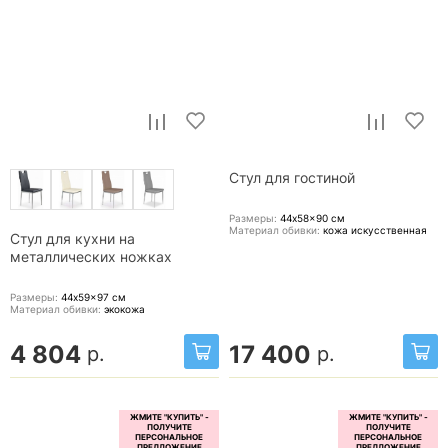
Стул для гостиной
Размеры:
44x58x90
см
Материал обивки:
кожа искусственная
Стул для кухни на
металлических ножках
Размеры:
44x59x97
см
Материал обивки:
экокожа
4 804
17 400
р.
р.