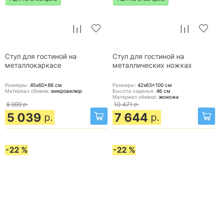
Стул для гостиной на
Стул для гостиной на
металлокаркасе
металлических ножках
Размеры:
45x60x86
см
Размеры:
42x63x100
см
Материал обивки:
микровелюр
Высота сиденья:
46
см
Материал обивки:
экокожа
8 999
р.
10 471
р.
5 039
7 644
р.
р.
-22 %
-22 %