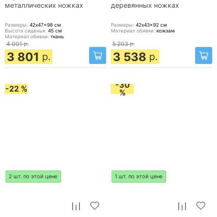
металлических ножках
деревянных ножках
Размеры:
42x47x98
см
Размеры:
42x43x92
см
Высота сиденья:
45
см
Материал обивки:
кожзам
Материал обивки:
ткань
4 001
р.
5 203
р.
3 801
3 538
р.
р.
-30
-22 %
%
2 шт. по этой цене
1 шт. по этой цене