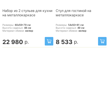
Набор из 2 стульев для кухни
Стул для гостиной на
на металлокаркасе
металлокаркасе
Размеры:
60x59x79
см
Размеры:
54x50x81
см
Высота сиденья:
48
см
Высота сиденья:
49
см
Материал обивки:
велюр
Материал обивки:
велюр
22 980
8 533
р.
р.