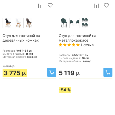
Стул для гостиной на
Стул для гостиной на
деревянных ножках
металлокаркасе
1 отзыв
Размеры:
49x54x84
см
Высота сиденья:
45
см
Размеры:
48x55x78
см
Материал обивки:
экокожа
Высота сиденья:
46
см
Материал обивки:
велюр
6 864
р.
3 775
5 119
р.
р.
-54 %