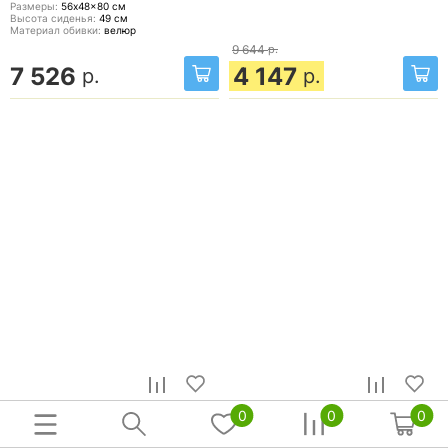
Размеры:
56x48x80
см
Высота сиденья:
49
см
Материал обивки:
велюр
9 644
р.
7 526
4 147
р.
р.
0
0
0
Стул для кухни