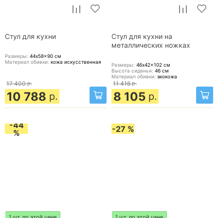
Стул для кухни
Стул для кухни на
металлических ножках
Размеры:
44x58x90
см
Материал обивки:
кожа искусственная
Размеры:
46x42x102
см
Высота сиденья:
46
см
Материал обивки:
экокожа
17 400
р.
11 416
р.
10 788
8 105
р.
р.
-44
-27 %
%
1 шт. по этой цене
1 шт. по этой цене