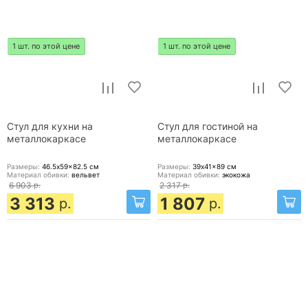
1 шт. по этой цене
1 шт. по этой цене
Стул для кухни на
Стул для гостиной на
металлокаркасе
металлокаркасе
Размеры:
46.5x59x82.5
см
Размеры:
39x41x89
см
Материал обивки:
вельвет
Материал обивки:
экокожа
6 903
р.
2 317
р.
3 313
1 807
р.
р.