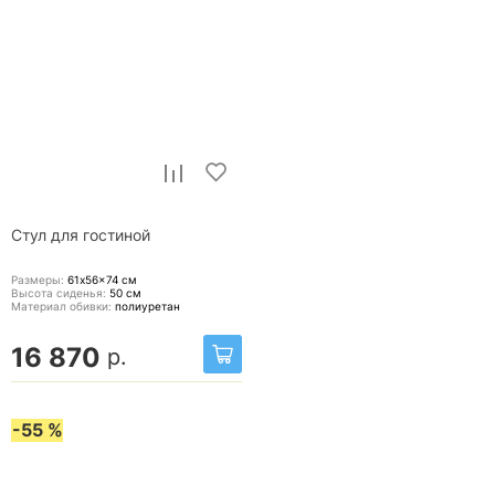
Стул для гостиной
Размеры:
61x56x74
см
Высота сиденья:
50
см
Материал обивки:
полиуретан
16 870
р.
-55 %