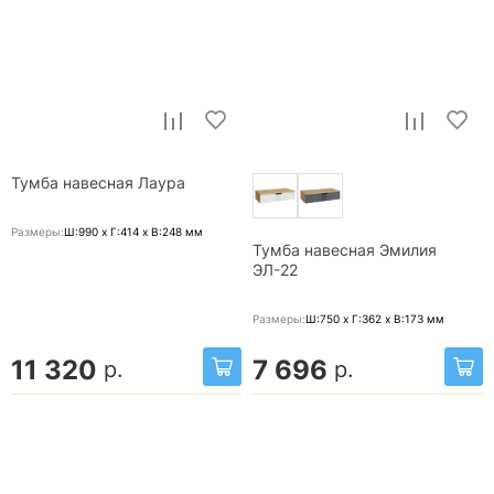
Тумба навесная Лаура
Размеры:
Ш:990 x Г:414 x В:248
мм
Тумба навесная Эмилия
ЭЛ-22
Размеры:
Ш:750 x Г:362 x В:173
мм
11 320
7 696
р.
р.