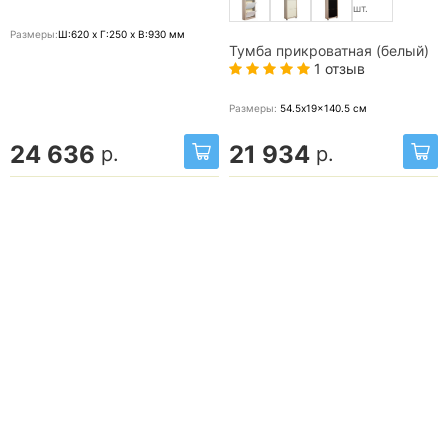
шт.
Размеры:
Ш:620 x Г:250 x В:930
мм
Тумба прикроватная (белый)
1 отзыв
Размеры:
54.5x19x140.5
см
24 636
21 934
р.
р.