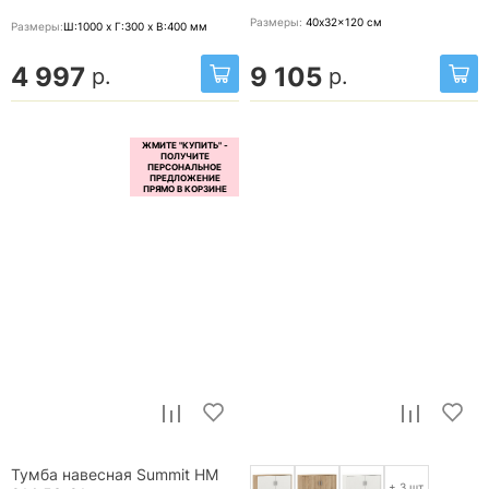
Размеры:
40x32x120
см
Размеры:
Ш:1000 x Г:300 x В:400
мм
4 997
9 105
р.
р.
Тумба навесная Summit НМ
+ 3 шт.