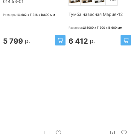
014.53-01
Тумба навесная Мария-12
Размеры:
Ш:602 x Г:316 x В:600
мм
Размеры:
Ш:1000 x Г:300 x В:600
мм
5 799
6 412
р.
р.