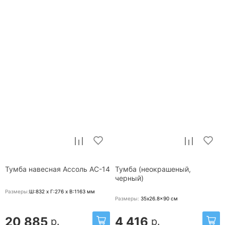
Тумба навесная Ассоль АС-14
Тумба (неокрашеный,
черный)
Размеры:
Ш:832 x Г:276 x В:1163
мм
Размеры:
35x26.8x90
см
20 885
4 416
р.
р.