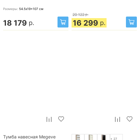
Размеры:
54.5x19x107
см
20 122
р.
18 179
16 299
р.
р.
Тумба навесная Megeve
+ 27