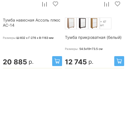
Тумба навесная Ассоль плюс
+ 47
АС-14
шт.
Тумба прикроватная (белый)
Размеры:
Ш:832 x Г:276 x В:1163
мм
Размеры:
54.5x19x73.5
см
20 885
12 745
р.
р.