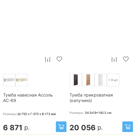
+ 8 шт.
Тумба навесная Ассоль
Тумба прикроватная
АС-69
(капучино)
Размеры:
54.5x19x140.5
см
Размеры:
Ш:750 x Г:370 x В:173
мм
6 871
20 056
р.
р.