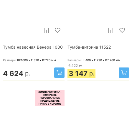
Тумба навесная Венера 1000
Тумба-витрина 11522
Размеры:
Ш:1000 x Г:320 x В:720
мм
Размеры:
Ш:400 x Г:290 x В:1260
мм
6 422
р.
4 624
3 147
р.
р.