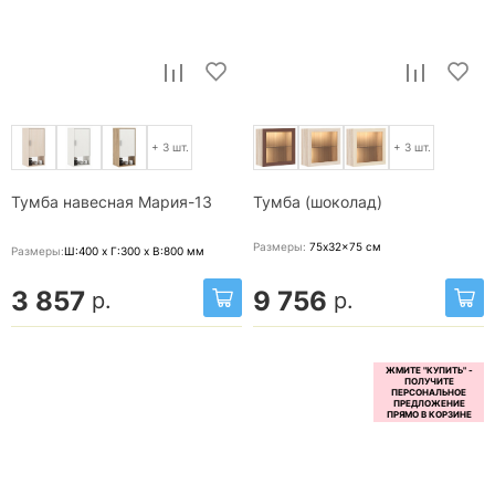
+ 3 шт.
+ 3 шт.
Тумба навесная Мария-13
Тумба (шоколад)
Размеры:
75x32x75
см
Размеры:
Ш:400 x Г:300 x В:800
мм
3 857
9 756
р.
р.