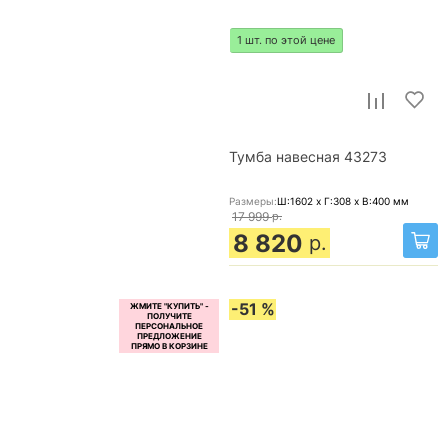
1 шт. по этой цене
Тумба навесная 43273
Размеры:
Ш:1602 x Г:308 x В:400
мм
17 999
р.
8 820
р.
-51 %