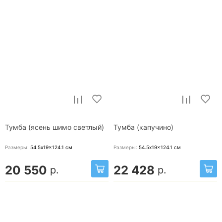
Тумба (ясень шимо светлый)
Тумба (капучино)
Размеры:
54.5x19x124.1
см
Размеры:
54.5x19x124.1
см
20 550
22 428
р.
р.