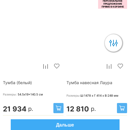
Тумба (белый)
Тумба навесная Лаура
Размеры:
54.5x19x140.5
см
Размеры:
Ш:1478 x Г:414 x В:248
мм
21 934
12 810
р.
р.
Дальше