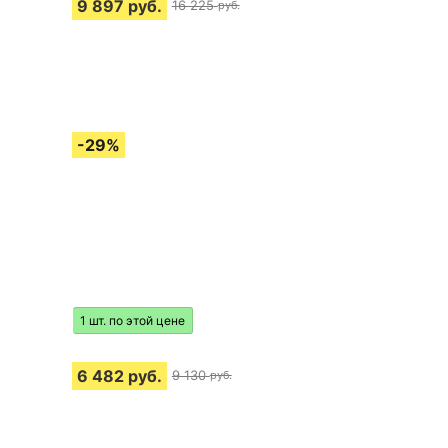
9 897
руб.
16 225
руб.
1 шт. по этой цене
6 482
руб.
9 130
руб.