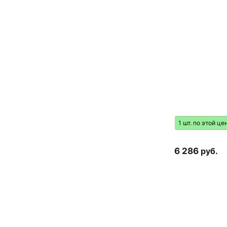
1 шт. по этой це
6 286
руб.