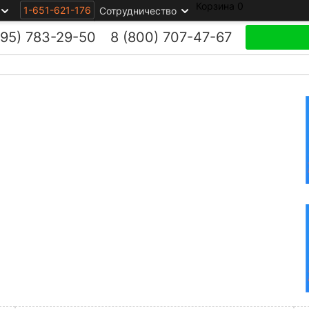
Корзина
0
1-651-621-176
Сотрудничество
495)
783-29-50
8 (800)
707-47-67