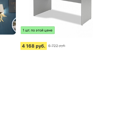
1 шт. по этой цене
4 168
руб.
6 722
руб.