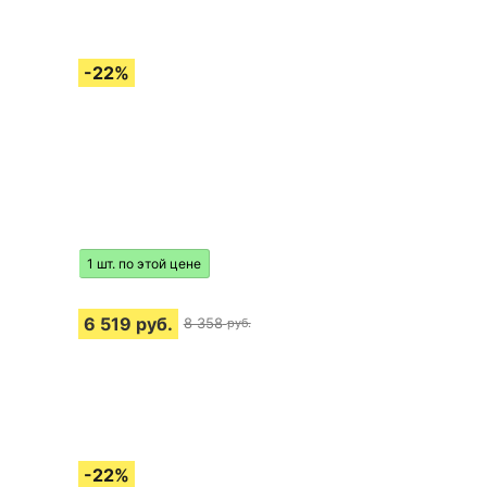
1 шт. по этой цене
6 519
руб.
8 358
руб.