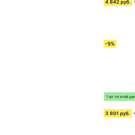
4 842
руб.
1 шт. по этой це
3 801
руб.