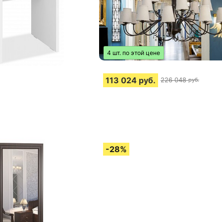
4 шт. по этой цене
113 024
руб.
226 048
руб.