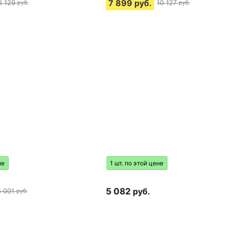
7 899
руб.
6 129
10 127
руб.
руб.
не
1 шт. по этой цене
5 082
руб.
4 001
руб.