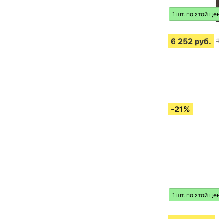
1 шт. по этой це
6 252
руб.
1 шт. по этой це