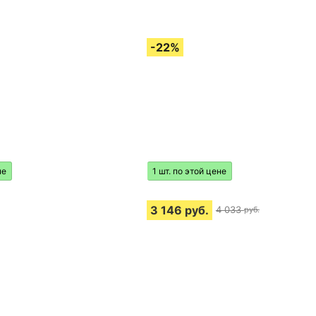
не
1 шт. по этой цене
3 146
руб.
4 033
руб.