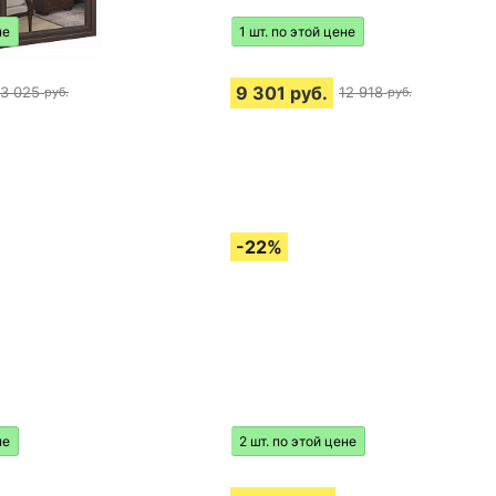
не
1 шт. по этой цене
9 301
руб.
13 025
12 918
руб.
руб.
не
2 шт. по этой цене