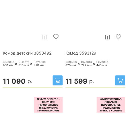
Комод детский 3850492
Комод 3593129
Ширина
Высота
Глубина
Ширина
Высота
Глубина
+
+
+
+
900 мм
810 мм
420 мм
870 мм
772 мм
446 мм
11 090
11 599
р.
р.