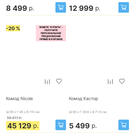
8 499
12 999
р.
р.
-20 %
Комод Nicole
Комод Кастор
Ш:90 x Г:45 x В:110
см.
Ш:65 x Г:39.6 x В:71.6
см.
56 411
р.
45 129
5 499
р.
р.