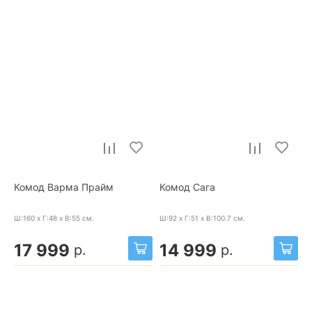
Комод Варма Прайм
Комод Сага
Ш:160 x Г:48 x В:55
см.
Ш:92 x Г:51 x В:100.7
см.
17 999
14 999
р.
р.