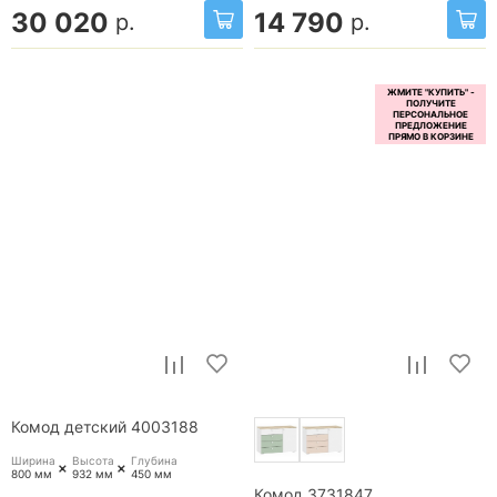
30 020
14 790
р.
р.
Комод детский 4003188
Ширина
Высота
Глубина
+
+
800 мм
932 мм
450 мм
Комод 3731847