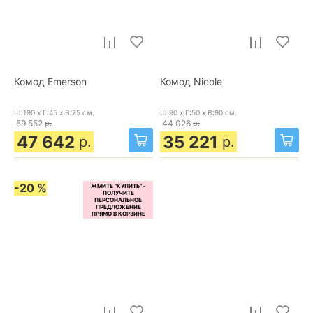
Комод Emerson
Комод Nicole
Ш:190 x Г:45 x В:75
см.
Ш:90 x Г:50 x В:90
см.
59 552
р.
44 026
р.
47 642
35 221
р.
р.
-20 %