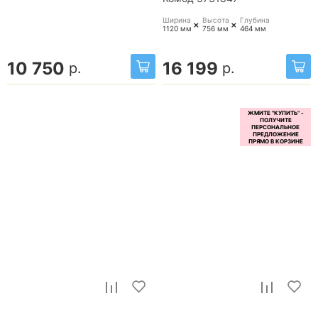
Ширина
Высота
Глубина
+
+
1120 мм
756 мм
464 мм
10 750
16 199
р.
р.