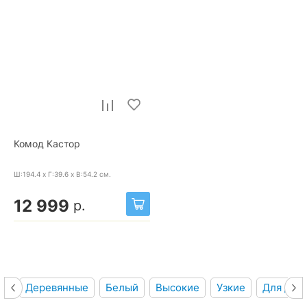
Комод Кастор
Ш:194.4 x Г:39.6 x В:54.2
см.
12 999
р.
Деревянные
Белый
Высокие
Узкие
Для дев