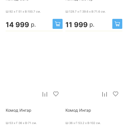
Ш:92 x Г:51 x В:100.7
см.
Ш:129.7 x Г:39.6 x В:71.6
см.
14 999
11 999
р.
р.
Комод Ингар
Комод Ингар
Ш:53 x Г:36 x В:71
см.
Ш:36 x Г:53.2 x В:102
см.