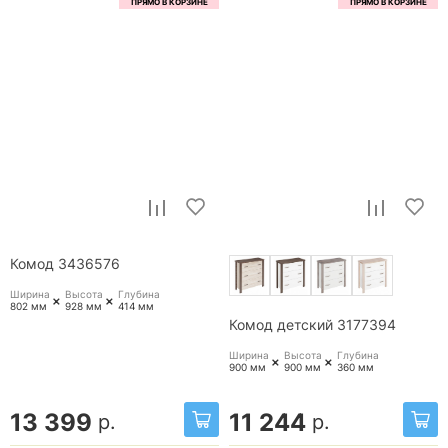
Комод 3436576
Ширина
Высота
Глубина
+
+
802 мм
928 мм
414 мм
Комод детский 3177394
Ширина
Высота
Глубина
+
+
900 мм
900 мм
360 мм
13 399
11 244
р.
р.