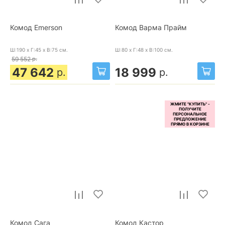
Комод Emerson
Комод Варма Прайм
Ш:190 x Г:45 x В:75
см.
Ш:80 x Г:48 x В:100
см.
59 552
р.
47 642
18 999
р.
р.
Комод Сага
Комод Кастор