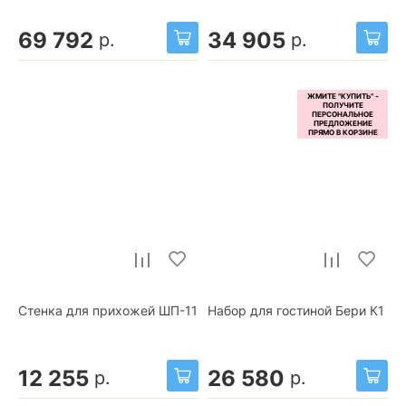
69 792
34 905
р.
р.
Стенка для прихожей ШП-11
Набор для гостиной Бери К1
12 255
26 580
р.
р.