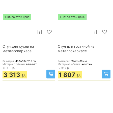
1 шт. по этой цене
1 шт. по этой цене
Стул для кухни на
Стул для гостиной на
металлокаркасе
металлокаркасе
Размеры:
46.5x59x82.5
см
Размеры:
39x41x89
см
Материал обивки:
вельвет
Материал обивки:
экокожа
6 903
р.
2 317
р.
3 313
1 807
р.
р.