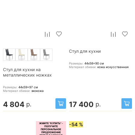
Стул для кухни
Размеры:
44x58x90
см
Материал обивки:
кожа искусственная
Стул для кухни на
металлических ножках
Размеры:
44x59x97
см
Материал обивки:
экокожа
4 804
17 400
р.
р.
-54 %