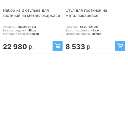
Набор из 2 стульев для
Стул для гостиной на
гостиной на металлокаркасе
металлокаркасе
Размеры:
60x59x79
см
Размеры:
54x50x81
см
Высота сиденья:
48
см
Высота сиденья:
49
см
Материал обивки:
велюр
Материал обивки:
велюр
22 980
8 533
р.
р.