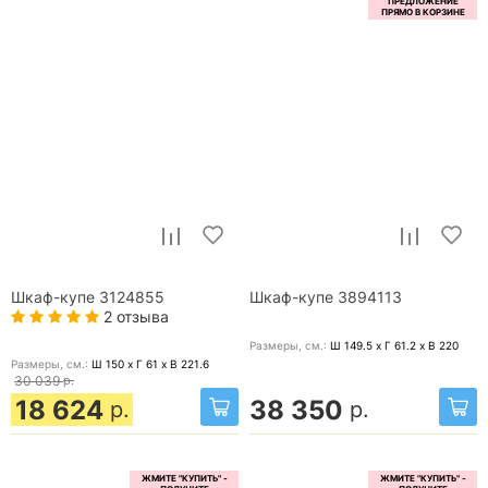
Шкаф-купе 3124855
Шкаф-купе 3894113
2 отзыва
Размеры, cм.:
Ш 149.5 x Г 61.2 x В 220
Размеры, cм.:
Ш 150 x Г 61 x В 221.6
30 039
р.
18 624
38 350
р.
р.