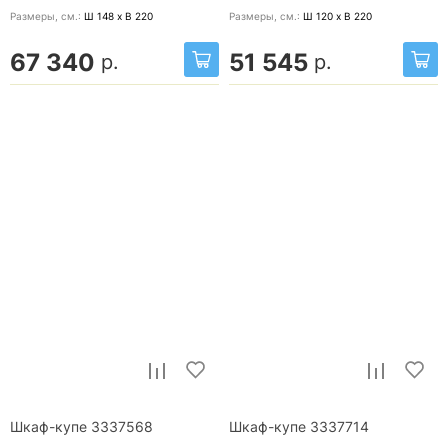
Размеры, cм.:
Ш 148 x В 220
Размеры, cм.:
Ш 120 x В 220
67 340
51 545
р.
р.
Шкаф-купе 3337568
Шкаф-купе 3337714