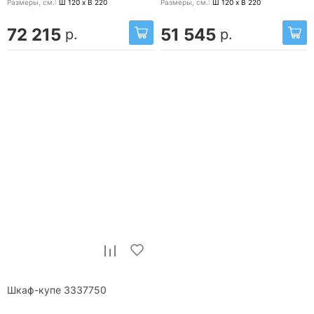
Размеры, cм.:
Ш 120 x В 220
Размеры, cм.:
Ш 120 x В 220
72 215
51 545
р.
р.
Шкаф-купе 3337750