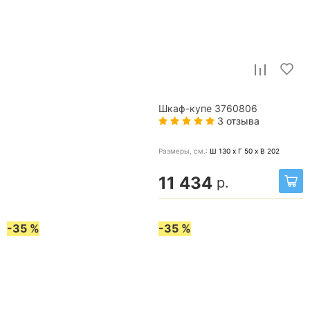
Шкаф-купе 3760806
3 отзыва
Размеры, cм.:
Ш 130 x Г 50 x В 202
11 434
р.
-35 %
-35 %