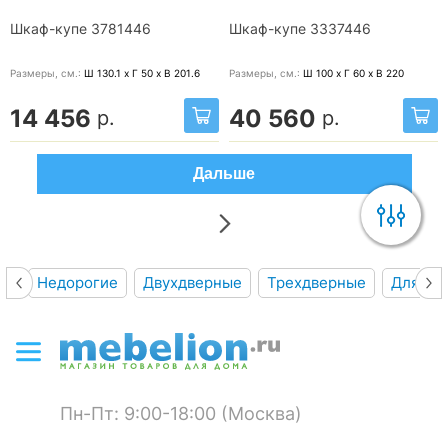
Шкаф-купе 3781446
Шкаф-купе 3337446
Размеры, cм.:
Ш 130.1 x Г 50 x В 201.6
Размеры, cм.:
Ш 100 x Г 60 x В 220
14 456
40 560
р.
р.
Дальше
Недорогие
Двухдверные
Трехдверные
Для го
Пн-Пт: 9:00-18:00 (Москва)