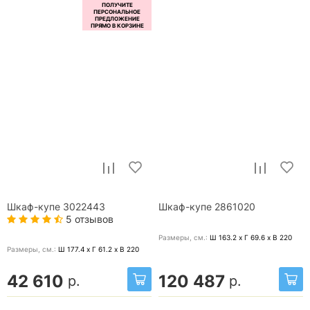
Шкаф-купе 3022443
Шкаф-купе 2861020
5 отзывов
Размеры, cм.:
Ш 163.2 x Г 69.6 x В 220
Размеры, cм.:
Ш 177.4 x Г 61.2 x В 220
42 610
120 487
р.
р.