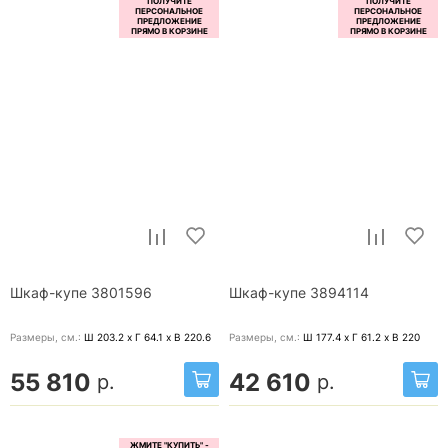
Шкаф-купе 3801596
Шкаф-купе 3894114
Размеры, cм.:
Ш 203.2 x Г 64.1 x В 220.6
Размеры, cм.:
Ш 177.4 x Г 61.2 x В 220
55 810
42 610
р.
р.