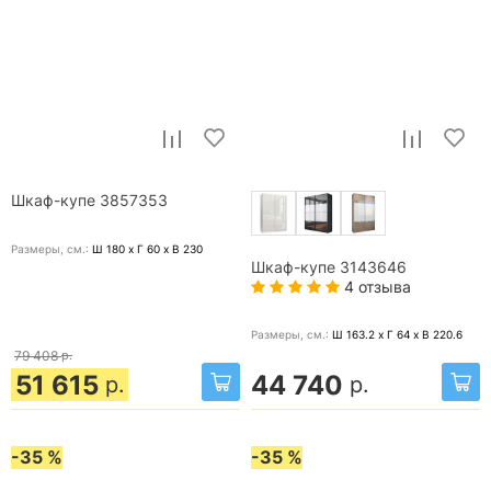
Шкаф-купе 3857353
Размеры, cм.:
Ш 180 x Г 60 x В 230
Шкаф-купе 3143646
4 отзыва
Размеры, cм.:
Ш 163.2 x Г 64 x В 220.6
79 408
р.
51 615
44 740
р.
р.
-35 %
-35 %