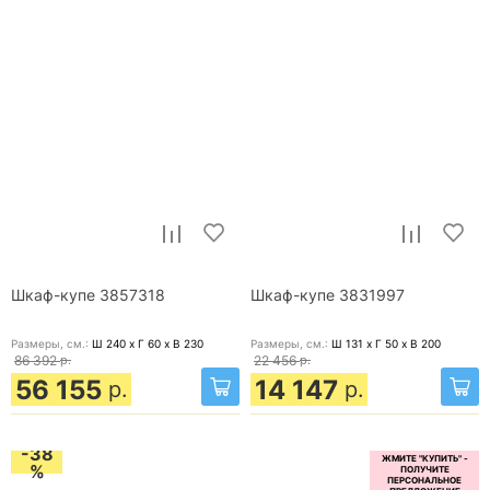
Шкаф-купе 3857318
Шкаф-купе 3831997
Размеры, cм.:
Ш 240 x Г 60 x В 230
Размеры, cм.:
Ш 131 x Г 50 x В 200
86 392
р.
22 456
р.
56 155
14 147
р.
р.
-38
%