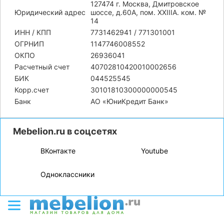
127474 г. Москва, Дмитровское
Юридический адрес
шоссе, д.60А, пом. XXIIIA. ком. №
14
ИНН / КПП
7731462941 / 771301001
ОГРНИП
1147746008552
ОКПО
26936041
Расчетный счет
40702810420010002656
БИК
044525545
Корр.счет
30101810300000000545
Банк
АО «ЮниКредит Банк»
Mebelion.ru в соцсетях
ВКонтакте
Youtube
Одноклассники