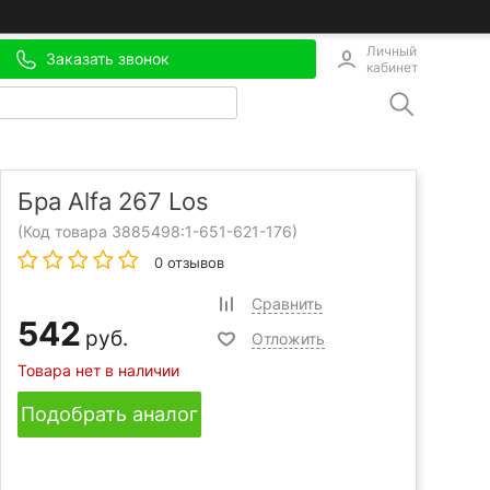
Личный
Заказать звонок
кабинет
Бра Alfa 267 Los
(Код товара 3885498:
1-651-621-176
)
0 отзывов
Сравнить
542
руб.
Отложить
Товара нет в наличии
Подобрать аналог