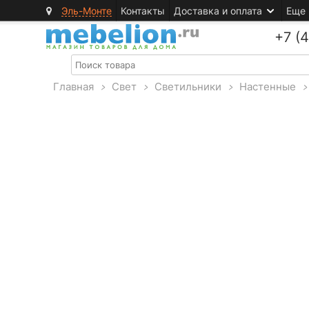
Эль-Монте
Контакты
Доставка и оплата
Еще
+7 (
Главная
>
Свет
>
Светильники
>
Настенные
>