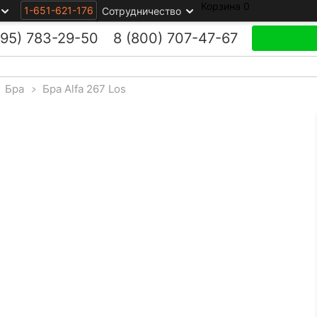
Корзина
0
1-651-621-176
Сотрудничество
495)
783-29-50
8 (800)
707-47-67
Бра
>
Бра Alfa 267 Los