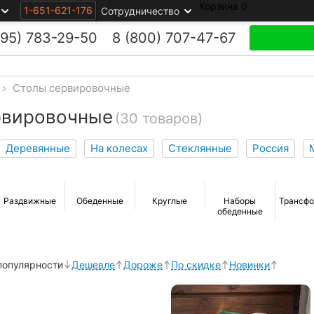
Корзина
0
1-651-621-176
Сотрудничество
495)
783-29-50
8 (800)
707-47-67
>
Столы сервировочные
рвировочные
(30 товаров)
Деревянные
На колесах
Стеклянные
Россия
Раздвижные
Обеденные
Круглые
Наборы
Трансф
обеденные
популярности
Дешевле
Дороже
По скидке
Новинки