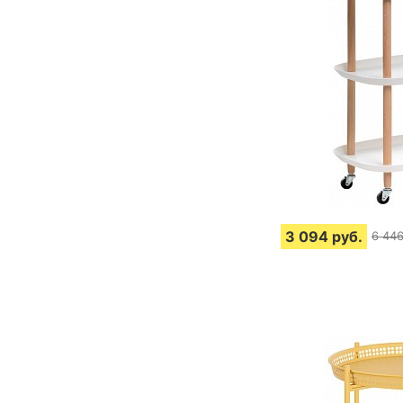
3 094
руб.
6 44