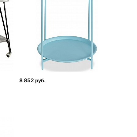
8 852
руб.