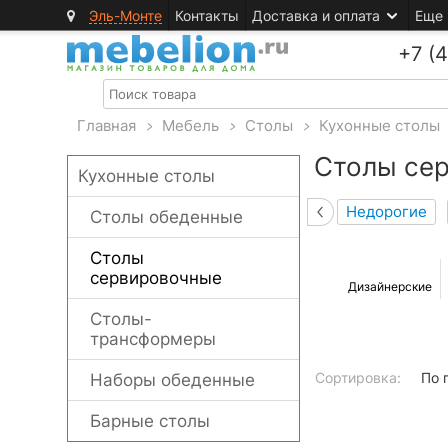
Эль-Монте
Контакты
Доставка и оплата
Еще
+7 (
Главная
>
Мебель
>
Столы
>
Кухонные столы
Столы се
Кухонные столы
Недорогие
Столы обеденные
Столы
сервировочные
Дизайнерские
Столы-
трансформеры
Сортировка:
По 
Наборы обеденные
Барные столы