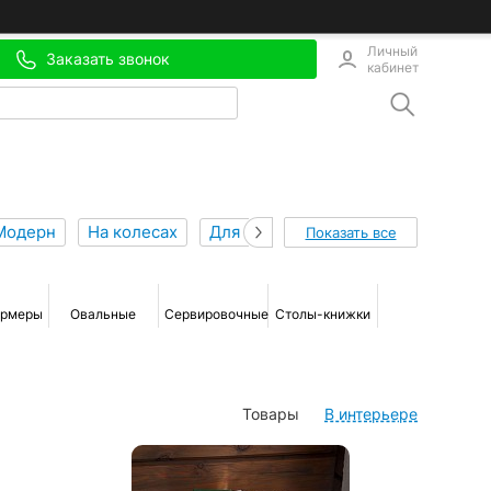
Личный
Заказать звонок
кабинет
Модерн
На колесах
Для кафе
Малайзия
Показать все
ормеры
Овальные
Сервировочные
Столы-книжки
Деревянные
Товары
В интерьере