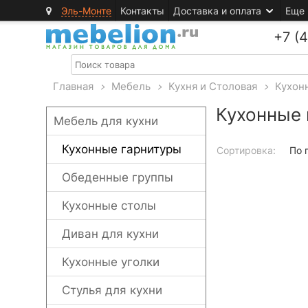
Эль-Монте
Контакты
Доставка и оплата
Еще
+7 (
Главная
>
Мебель
>
Кухня и Столовая
>
Кухон
Кухонные 
Мебель для кухни
Кухонные гарнитуры
Сортировка:
По 
Обеденные группы
Кухонные столы
Диван для кухни
Кухонные уголки
Стулья для кухни