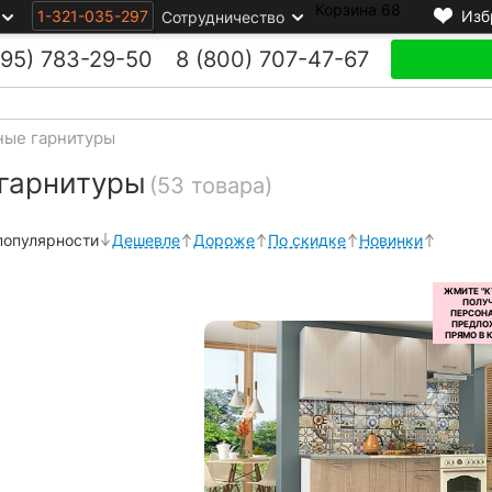
Корзина
68
1-321-035-297
Изб
Сотрудничество
495)
783-29-50
8 (800)
707-47-67
ные гарнитуры
гарнитуры
(53 товара)
популярности
Дешевле
Дороже
По скидке
Новинки