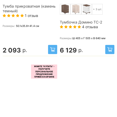
Тумба прикроватная (камень
+ 3 шт.
темный)
1 отзыв
Тумбочка Домино ТС-2
Размеры:
50.1x35.8x41.4
см
4 отзыва
Размеры:
Ш:405 x Г:505 x В:640
мм
2 093
6 129
р.
р.