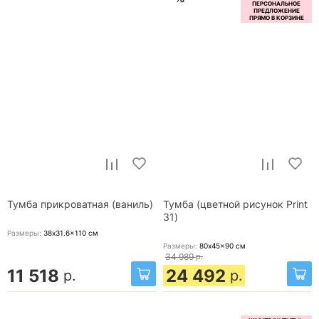
Тумба прикроватная (ваниль)
Тумба (цветной рисунок Print
31)
Размеры:
38x31.6x110
см
Размеры:
80x45x90
см
34 989
р.
11 518
24 492
р.
р.