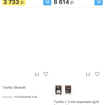
3 733
8 614
р.
р.
Тумба (белый)
Размеры:
117.1x123.4x41.2
см
Тумба с 2-мя ящиками (дуб