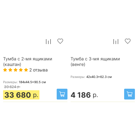
Тумба с 2-мя ящиками
Тумба с 3-мя ящиками
(каштан)
(венге)
2 отзыва
Размеры:
42x40.3x62.3
см
Размеры:
184x44.5x90.5
см
39 624
р.
33 680
4 186
р.
р.