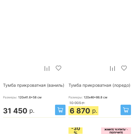
Тумба прикроватная (ваниль)
Тумба прикроватная (лоредо)
Размеры:
120x41.6x58
см
Размеры:
120x46x86.8
см
10 905
р.
31 450
6 870
р.
р.
-30
%