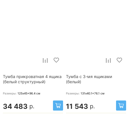
Тумба прикроватная 4 ящика
Тумба с 3-мя ящиками
(белый структурный)
(белый)
Размеры:
125x45x96.4
см
Размеры:
131x40.1x76.1
см
34 483
11 543
р.
р.