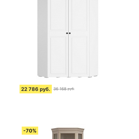
22 786
руб.
36 168
руб.