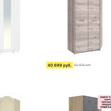
40 699
руб.
50 874
руб.