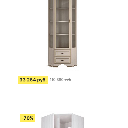
33 264
руб.
110 880
руб.