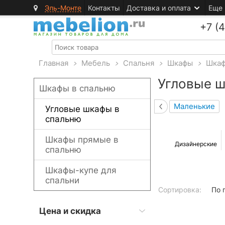
Эль-Монте
Контакты
Доставка и оплата
Еще
+7 (
Главная
>
Мебель
>
Спальня
>
Шкафы
>
Шкаф
Угловые ш
Шкафы в спальню
Маленькие
Угловые шкафы в
спальню
Шкафы прямые в
Дизайнерские
спальню
Шкафы-купе для
спальни
Сортировка:
По 
Цена и скидка