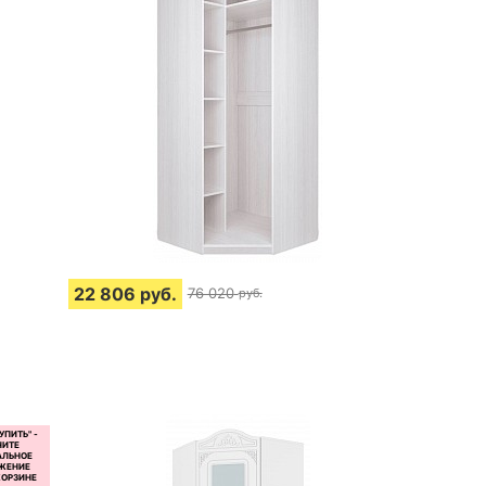
22 806
руб.
76 020
руб.