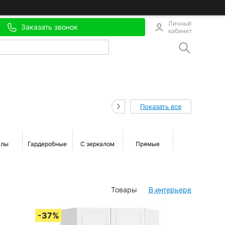
Личный
Заказать звонок
кабинет
Показать все
алы
Гардеробные
С зеркалом
Прямые
Шкафы-
кровати
Товары
В интерьере