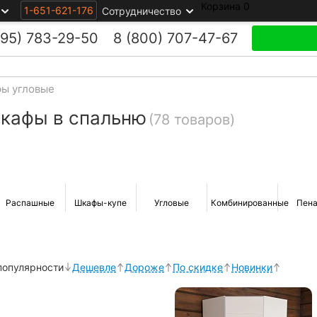
Корзина
0
1-651-621-176
Сотрудничество
495)
783-29-50
8 (800)
707-47-67
ы угловые
кафы в спальню
(78 товаров)
Распашные
Шкафы-купе
Угловые
Комбинированные
Пен
популярности
Дешевле
Дороже
По скидке
Новинки