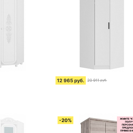
12 965
руб.
20 911
руб.