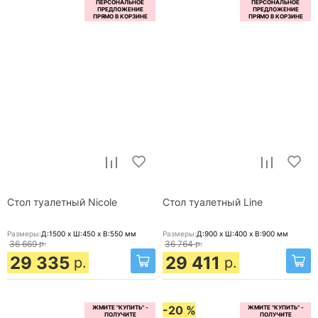
Стол туалетный Nicole
Стол туалетный Line
Размеры:
Д:1500 x Ш:450 x В:550
мм
Размеры:
Д:900 x Ш:400 x В:900
мм
36 669
р.
36 764
р.
29 335
29 411
р.
р.
-20 %