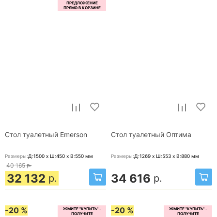
Стол туалетный Emerson
Стол туалетный Оптима
Размеры:
Д:1500 x Ш:450 x В:550
мм
Размеры:
Д:1269 x Ш:553 x В:880
мм
40 165
р.
32 132
34 616
р.
р.
-20 %
-20 %