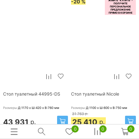
-20 %
Стол туалетный 44995-DS
Стол туалетный Nicole
Размеры:
Д:1170 x Ш:420 x В:760
мм
Размеры:
Д:1100 x Ш:600 x В:750
мм
31 763
р.
43 931
25 410
р.
р.
0
0
0