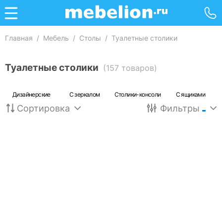
Главная
/
Мебель
/
Столы
/
Туалетные столики
Туалетные столики
(157 товаров)
Дизайнерские
С зеркалом
Столики-консоли
С ящиками
Сортировка
Фильтры