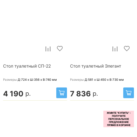
Стол туалетный СП-22
Стол туалетный Элегант
Размеры:
Д:724 x Ш:356 x В:740
мм
Размеры:
Д:581 x Ш:450 x В:730
мм
4 190
7 836
р.
р.