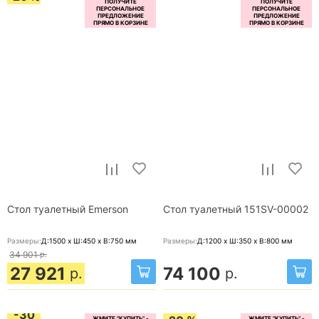
Стол туалетный Emerson
Стол туалетный 151SV-00002
Размеры:
Д:1500 x Ш:450 x В:750
мм
Размеры:
Д:1200 x Ш:350 x В:800
мм
34 901
р.
27 921
74 100
р.
р.
-30