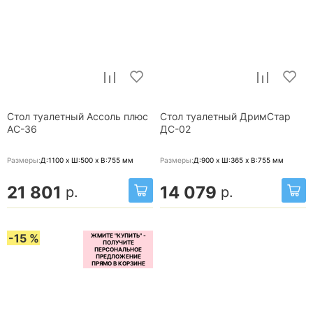
Стол туалетный Ассоль плюс
Стол туалетный ДримСтар
АС-36
ДС-02
Размеры:
Д:1100 x Ш:500 x В:755
мм
Размеры:
Д:900 x Ш:365 x В:755
мм
21 801
14 079
р.
р.
-15 %