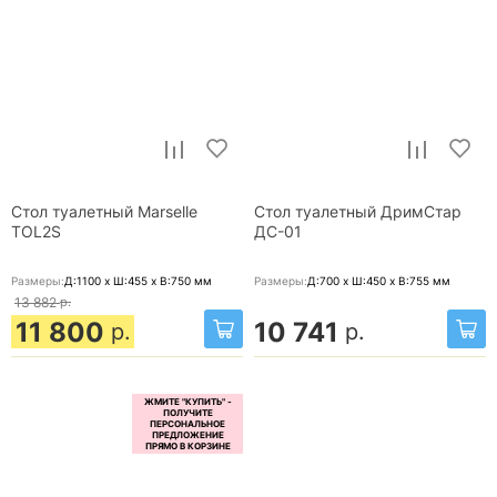
Стол туалетный Marselle
Стол туалетный ДримСтар
TOL2S
ДС-01
Размеры:
Д:1100 x Ш:455 x В:750
мм
Размеры:
Д:700 x Ш:450 x В:755
мм
13 882
р.
11 800
10 741
р.
р.