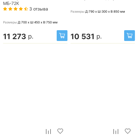
МБ-72К
3 отзыва
Размеры:
Д:790 x Ш:300 x В:850
мм
Размеры:
Д:700 x Ш:450 x В:750
мм
11 273
10 531
р.
р.