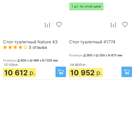
1 шт. по этой цене
Стол туалетный Nature 43
Стол туалетный 41774
3 отзыва
Размеры:
Д:900 x Ш:350 x В:875
мм
Размеры:
Д:800 x Ш:466 x В:1335
мм
17 116
р.
14 800
р.
10 612
10 952
р.
р.