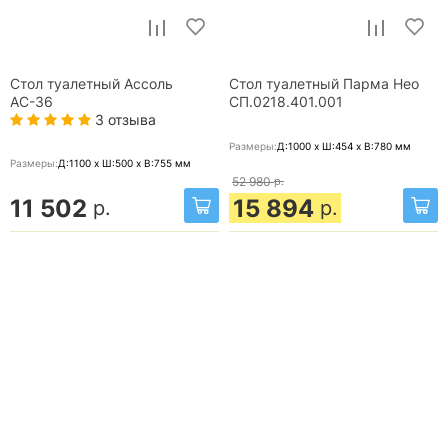
Стол туалетный Ассоль
Стол туалетный Парма Нео
АС-36
СП.0218.401.001
3 отзыва
Размеры:
Д:1000 x Ш:454 x В:780
мм
Размеры:
Д:1100 x Ш:500 x В:755
мм
52 980
р.
11 502
15 894
р.
р.