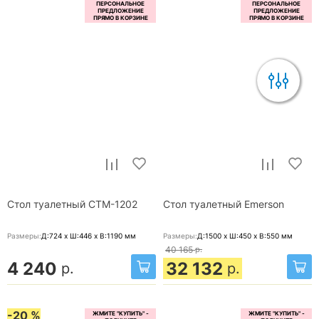
Стол туалетный СТМ-1202
Стол туалетный Emerson
Размеры:
Д:724 x Ш:446 x В:1190
мм
Размеры:
Д:1500 x Ш:450 x В:550
мм
40 165
р.
4 240
32 132
р.
р.
-20 %