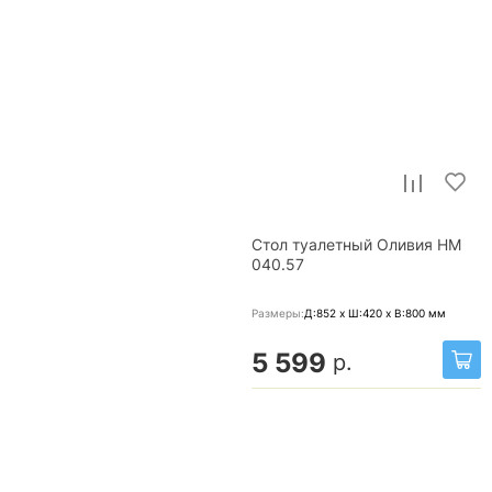
Стол туалетный Оливия НМ
040.57
Размеры:
Д:852 x Ш:420 x В:800
мм
5 599
р.