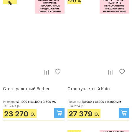
-20 %
%
Стол туалетный Berber
Стол туалетный Koto
Размеры:
Д:1000 x Ш:400 x В:600
мм
Размеры:
Д:1000 x Ш:300 x В:800
мм
33 243
р.
34 224
р.
23 270
27 379
р.
р.