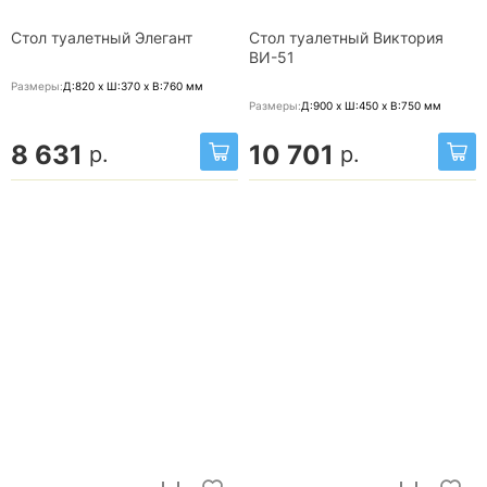
Стол туалетный Элегант
Стол туалетный Виктория
ВИ-51
Размеры:
Д:820 x Ш:370 x В:760
мм
Размеры:
Д:900 x Ш:450 x В:750
мм
8 631
10 701
р.
р.