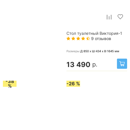
Стол туалетный Виктория-1
9 отзывов
Размеры:
Д:850 x Ш:434 x В:1645
мм
13 490
р.
-38
-26 %
%