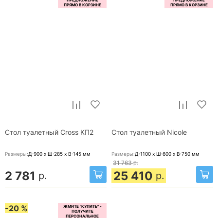
Стол туалетный Cross КП2
Стол туалетный Nicole
Размеры:
Д:900 x Ш:285 x В:145
мм
Размеры:
Д:1100 x Ш:600 x В:750
мм
31 763
р.
2 781
25 410
р.
р.
-20 %