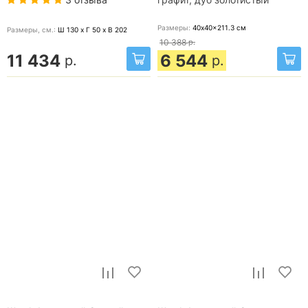
Размеры:
40x40x211.3
см
Размеры, cм.:
Ш 130 x Г 50 x В 202
10 388
р.
11 434
6 544
р.
р.