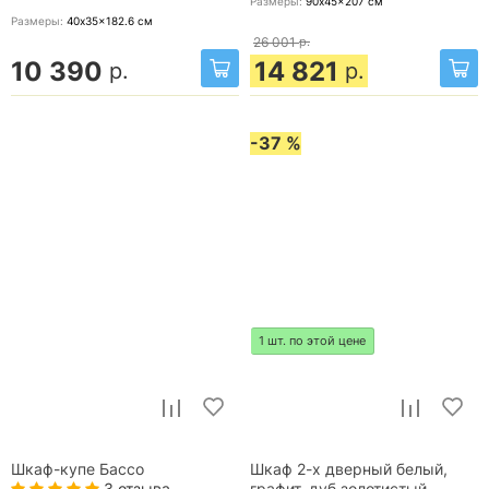
Размеры:
90x45x207
см
Размеры:
40x35x182.6
см
26 001
р.
10 390
14 821
р.
р.
-37 %
1 шт. по этой цене
Шкаф-купе Бассо
Шкаф 2-х дверный белый,
3 отзыва
графит, дуб золотистый