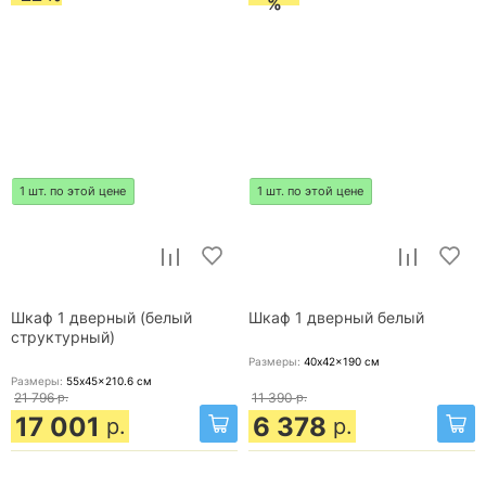
%
1 шт. по этой цене
1 шт. по этой цене
Шкаф 1 дверный (белый
Шкаф 1 дверный белый
структурный)
Размеры:
40x42x190
см
Размеры:
55x45x210.6
см
21 796
р.
11 390
р.
17 001
6 378
р.
р.