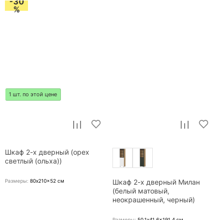
-30
%
1 шт. по этой цене
Шкаф 2-х дверный (орех
светлый (ольха))
Размеры:
80x210x52
см
Шкаф 2-х дверный Милан
(белый матовый,
неокрашенный, черный)
Размеры:
50.1x41.6x191.4
см