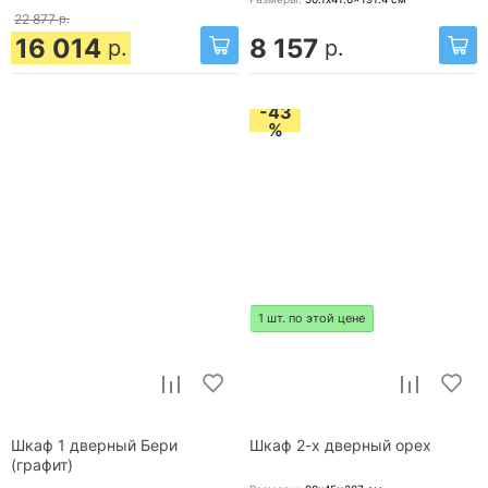
22 877
р.
16 014
8 157
р.
р.
-43
%
1 шт. по этой цене
Шкаф 1 дверный Бери
Шкаф 2-х дверный орех
(графит)