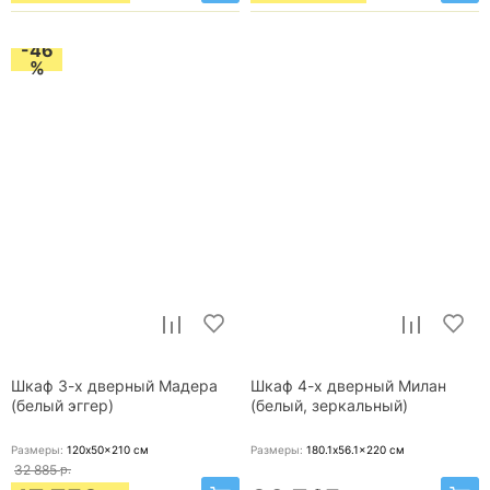
-46
%
Шкаф 3-х дверный Мадера
Шкаф 4-х дверный Милан
(белый эггер)
(белый, зеркальный)
Размеры:
120x50x210
см
Размеры:
180.1x56.1x220
см
32 885
р.