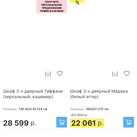
%
Шкаф 3-х дверный Тиффани
Шкаф 3-х дверный Мадера
(зеркальный, кашемир)
(белый эггер)
Размеры:
130.4x52.9x224
см
Размеры:
160x52x210
см
40 854
р.
28 599
22 061
р.
р.