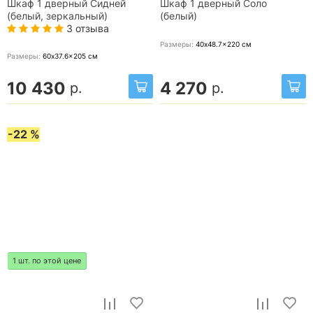
Шкаф 1 дверный Сидней
Шкаф 1 дверный Соло
(белый, зеркальный)
(белый)
3 отзыва
Размеры:
40x48.7x220
см
Размеры:
60x37.6x205
см
10 430
4 270
р.
р.
-22 %
1 шт. по этой цене