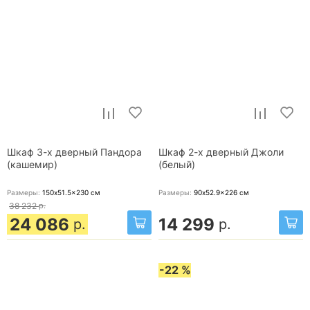
Шкаф 3-х дверный Пандора
Шкаф 2-х дверный Джоли
(кашемир)
(белый)
Размеры:
150x51.5x230
см
Размеры:
90x52.9x226
см
38 232
р.
24 086
14 299
р.
р.
-22 %