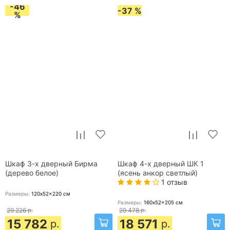
-46
-37 %
%
Шкаф 3-х дверный Бирма
Шкаф 4-х дверный ШК 1
(дерево белое)
(ясень анкор светлый)
1 отзыв
Размеры:
120x52x220
см
Размеры:
160x52x205
см
29 226
р.
29 478
р.
15 782
18 571
р.
р.