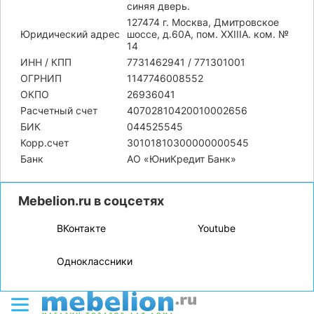
синяя дверь.
127474 г. Москва, Дмитровское
Юридический адрес
шоссе, д.60А, пом. XXIIIA. ком. №
14
ИНН / КПП
7731462941 / 771301001
ОГРНИП
1147746008552
ОКПО
26936041
Расчетный счет
40702810420010002656
БИК
044525545
Корр.счет
30101810300000000545
Банк
АО «ЮниКредит Банк»
Mebelion.ru в соцсетях
ВКонтакте
Youtube
Одноклассники