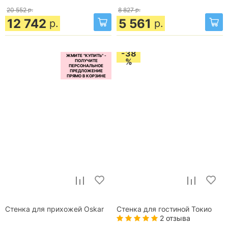
20 552
р.
8 827
р.
12 742
5 561
р.
р.
-38
%
Стенка для прихожей Oskar
Стенка для гостиной Токио
2 отзыва