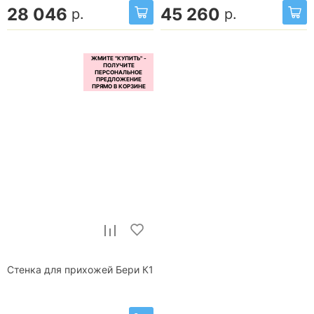
28 046
45 260
р.
р.
Стенка для прихожей Бери К1