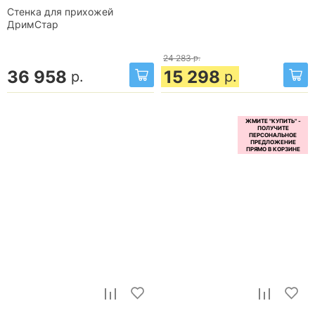
Стенка для прихожей
ДримСтар
24 283
р.
36 958
15 298
р.
р.