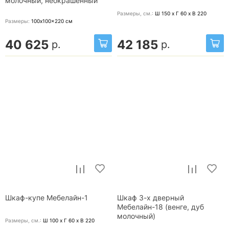
молочный, неокрашенный
Размеры, cм.:
Ш 150 x Г 60 x В 220
Размеры:
100x100x220
см
40 625
42 185
р.
р.
Шкаф-купе Мебелайн-1
Шкаф 3-х дверный
Мебелайн-18 (венге, дуб
молочный)
Размеры, cм.:
Ш 100 x Г 60 x В 220