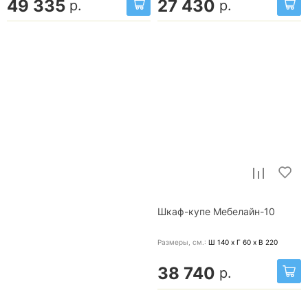
49 335
27 430
р.
р.
Шкаф-купе Мебелайн-10
Размеры, cм.:
Ш 140 x Г 60 x В 220
38 740
р.