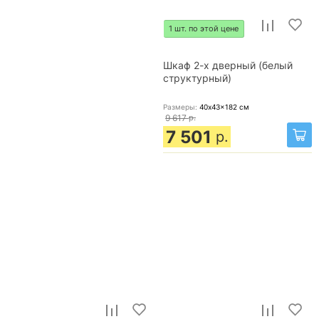
1 шт. по этой цене
Шкаф 2-х дверный (белый
структурный)
Размеры:
40x43x182
см
9 617
р.
7 501
р.