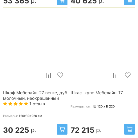
53 365
40 625
р.
р.
Шкаф Мебелайн-27 венге, дуб
Шкаф-купе Мебелайн-17
молочный, неокрашенный
1 отзыв
Размеры, cм.:
Ш 120 x В 220
Размеры:
120x32x220
см
30 225
72 215
р.
р.