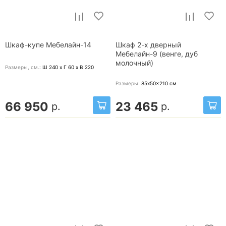
Шкаф-купе Мебелайн-14
Шкаф 2-х дверный
Мебелайн-9 (венге, дуб
молочный)
Размеры, cм.:
Ш 240 x Г 60 x В 220
Размеры:
85x50x210
см
66 950
23 465
р.
р.