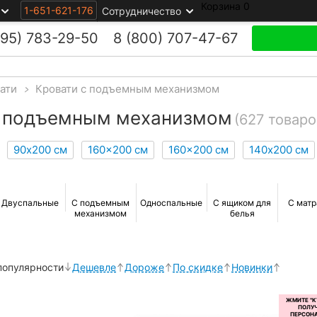
Корзина
0
1-651-621-176
Сотрудничество
495)
783-29-50
8 (800)
707-47-67
ати
>
Кровати с подъемным механизмом
с подъемным механизмом
(627 товаро
90х200 см
160x200 см
160x200 см
140х200 см
Двуспальные
С подъемным
Односпальные
С ящиком для
С мат
механизмом
белья
популярности
Дешевле
Дороже
По скидке
Новинки