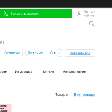
Личный
Заказать звонок
кабинет
в)
Экокожа
Детские
С мягким изголовьем
На нож
Показать все
расом
Из массива
Мягкие
Металлические
Деревянные
Товары
В интерьере