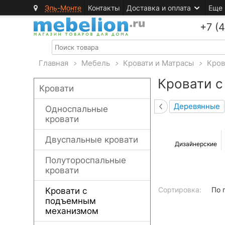
Эль-Монте
Контакты
Доставка и оплата
Еще
+7 (
Главная
>
Мебель
>
Кровати и Матрасы
>
Кров
Кровати 
Кровати
Деревянные
Односпальные
кровати
Двуспальные кровати
Дизайнерские
Полутороспальные
кровати
Сортировка:
По 
Кровати с
подъемным
механизмом