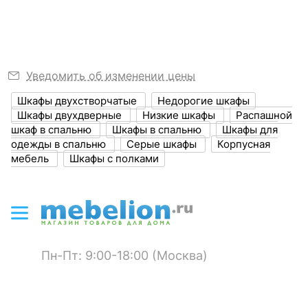
?
Высота, мм
1826
Размер упаковки,
422x1784x135
мм
Уведомить об изменении цены
?
Объем упаковки,
0, 1
Шкафы двухстворчатые
Недорогие шкафы
куб. м
Шкафы двухдверные
Низкие шкафы
Распашной
шкаф в спальню
Шкафы в спальню
Шкафы для
Масса брутто, кг
49
одежды в спальню
Серые шкафы
Корпусная
мебель
Шкафы с полками
ЦВЕТ И МАТЕРИАЛ
?
Цвет фасада
графит
?
Цвет корпуса
дуб крафт золотой
Пн-Пт: 9:00-18:00 (Москва)
Цвет кромки
дуб крафт золотой
?
Материал фасада
ЛДСП Е1, МДФ