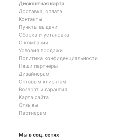
Дисконтная карта
?
Материал корпуса
ЛДСП Е1
Доставка, оплата
Контакты
Материал кромки
ПВХ 1 мм и 0, 4 мм
Пункты выдачи
?
Тип поверхности
Сборка и установка
матовый
фасада
О компании
Условия продажи
?
Тип поверхности
матовый
Политика конфиденциальности
корпуса
Наши партнёры
Дизайнерам
КОМПЛЕКТАЦИЯ
Оптовым клиентам
Возврат и гарантия
Компоненты,
1 штанга для вешалок, 2
Карта сайта
входящие в
дверцы, 4 полки
комплект
Отзывы
Партнерам
ОСОБЕННОСТИ ПРИМЕНЕНИЯ
Мы в соц. сетях
Рекомендуемые
Гостиная, Кабинет,