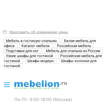
Узнать подробнее
Размер упаковки,
1800x420x85
мм
?
Объем упаковки,
0.06
куб. м
Уведомить об изменении цены
Масса брутто, кг
34
Мебель в гостиную-спальню
Белая мебель для
офиса
Каталог мебели
Российская мебель
ЦВЕТ И МАТЕРИАЛ
Подставки для ног
Мебель для спальни из России
Узкие шкафы для гостиной
Российская мебель для
?
Цвет фасада
белый структурный
гостиной
Шкафы модерн
Шкафы-колонки для
гостиной
?
Цвет корпуса
блэквуд ячменный
?
Материал фасада
ЛДСП Е1
?
Материал корпуса
ЛДСП Е1
?
Тип поверхности
Пн-Пт: 9:00-18:00 (Москва)
матовый
фасада