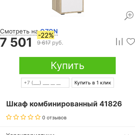
Смотреть на
OZON
-22%
7 501
9 617
руб.
Купить
Купить в 1 клик
Шкаф комбинированный 41826
0 отзывов