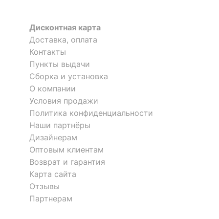
?
Тип поверхности
матовый
корпуса
Дисконтная карта
Доставка, оплата
КОМПЛЕКТАЦИЯ
Контакты
Пункты выдачи
Компоненты,
Сборка и установка
входящие в
2 дверцы, 4 полки
О компании
комплект
Условия продажи
Политика конфиденциальности
ОСОБЕННОСТИ ПРИМЕНЕНИЯ
Наши партнёры
Дизайнерам
Рекомендуемые
Гостиная, Кабинет,
Оптовым клиентам
помещения
Прихожая, Спальня
Возврат и гарантия
Карта сайта
Скрыть
Отзывы
Партнерам