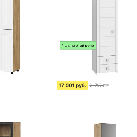
1 шт. по этой цене
17 001
руб.
21 796
руб.
тзыва