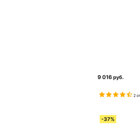
9 016
руб.
2 о