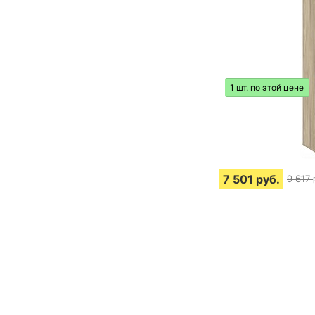
1 шт. по этой цене
7 501
руб.
9 617