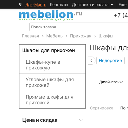
Эль-Монте
Контакты
Доставка и оплата
Еще
+7 (
Главная
>
Мебель
>
Прихожая
>
Шкафы
Шкафы дл
Шкафы для прихожей
Недорогие
Шкафы-купе в
прихожую
Угловые шкафы для
Дизайнерские
прихожей
Прямые шкафы для
прихожей
Сортировка:
По 
Цена и скидка