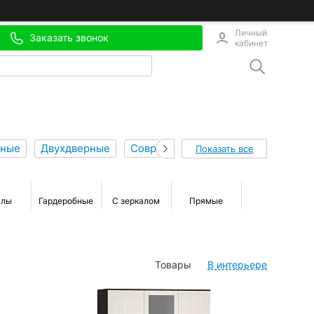
Личный
Заказать звонок
кабинет
нные
Двухдверные
Современные
Элитные
Рас
Показать все
алы
Гардеробные
С зеркалом
Прямые
Шкафы-
кровати
Товары
В интерьере