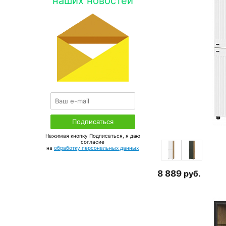
наших новостей
Нажимая кнопку Подписаться, я даю
соглаcие
на
обработку персональных данных
8 889
руб.
3 о