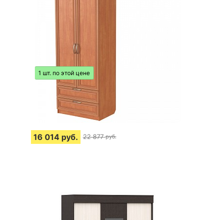
1 шт. по этой цене
16 014
руб.
22 877
руб.