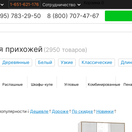
Корзина
0
1-651-621-176
Сотрудничество
495)
783-29-50
8 (800)
707-47-67
я прихожей
(2950 товаров)
Деревянные
Белый
Узкие
Классические
Дли
Распашные
Шкафы-купе
Угловые
Комбинированные
Пен
популярности
Дешевле
Дороже
По скидке
Новинки