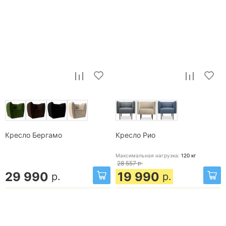
Кресло Бергамо
Кресло Рио
Максимальная нагрузка:
120
кг
28 557
р.
29 990
19 990
р.
р.