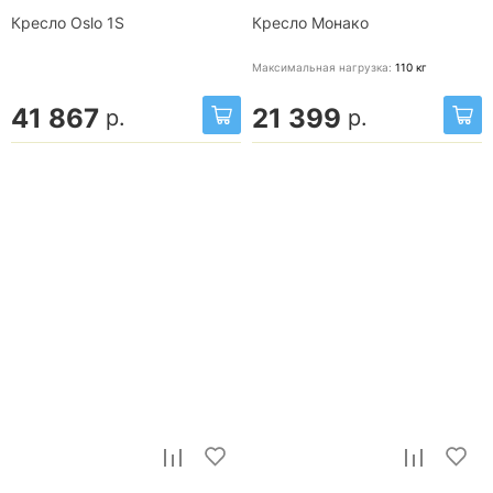
Кресло Oslo 1S
Кресло Монако
Максимальная нагрузка:
110
кг
41 867
21 399
р.
р.