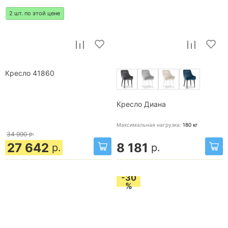
2 шт. по этой цене
Кресло 41860
Кресло Диана
Максимальная нагрузка:
180
кг
34 990
р.
27 642
8 181
р.
р.
-30
%