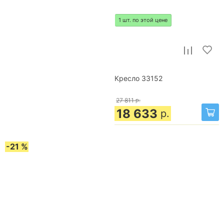
1 шт. по этой цене
Кресло 33152
27 811
р.
18 633
р.
-21 %