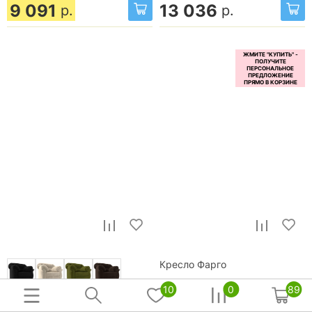
9 091
13 036
р.
р.
Кресло Фарго
10
0
89
Максимальная нагрузка:
110
кг
Кресло Карнелла