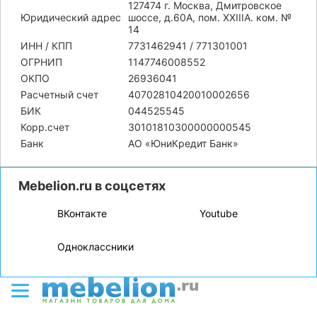
127474 г. Москва, Дмитровское
Юридический адрес
шоссе, д.60А, пом. XXIIIA. ком. №
14
ИНН / КПП
7731462941 / 771301001
ОГРНИП
1147746008552
ОКПО
26936041
Расчетный счет
40702810420010002656
БИК
044525545
Корр.счет
30101810300000000545
Банк
АО «ЮниКредит Банк»
Mebelion.ru в соцсетях
ВКонтакте
Youtube
Одноклассники