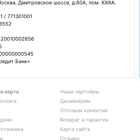
Москва, Дмитровское шоссе, д.60А, пом. XXIIIA.
1 / 771301001
8552
420010002656
5
300000000545
редит Банк»
я карта
Наши партнёры
 оплата
Дизайнерам
Оптовым клиентам
дачи
Возврат и гарантия
установка
Карта сайта
и
Отзывы