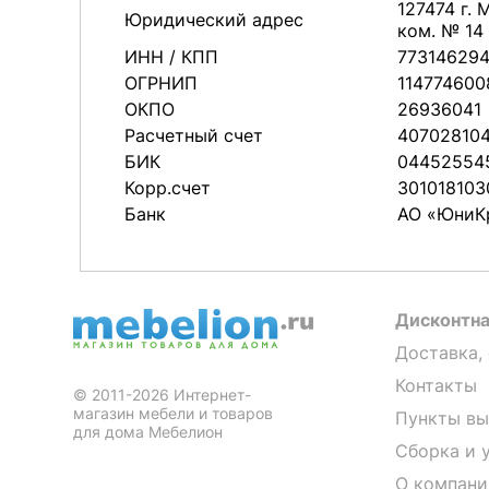
127474 г. 
Юридический адрес
ком. № 14
ИНН / КПП
773146294
ОГРНИП
114774600
ОКПО
26936041
Расчетный счет
40702810
БИК
04452554
Корр.счет
30101810
Банк
АО «ЮниК
Дисконтна
Доставка,
Контакты
© 2011-2026 Интернет-
магазин мебели и товаров
Пункты вы
для дома Мебелион
Сборка и 
О компани