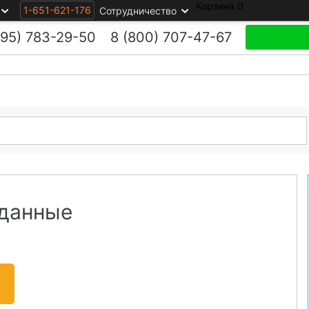
Корзина
0
1-651-621-176
Сотрудничество
495)
783-29-50
8 (800)
707-47-67
 данные