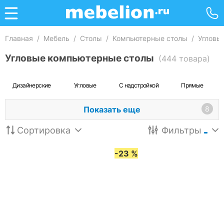
Главная
/
Мебель
/
Столы
/
Компьютерные столы
/
Угловы
Угловые компьютерные столы
(444 товара)
Дизайнерские
Угловые
С надстройкой
Прямые
Показать еще
8
Сортировка
Фильтры
-23 %