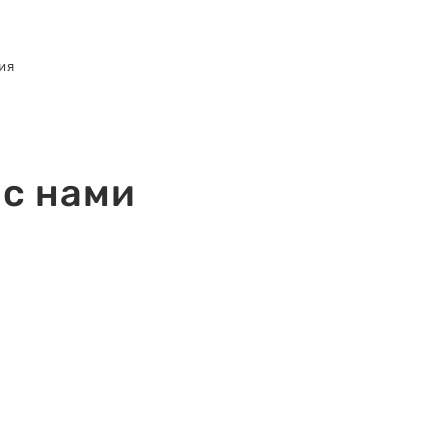
ия
 с нами