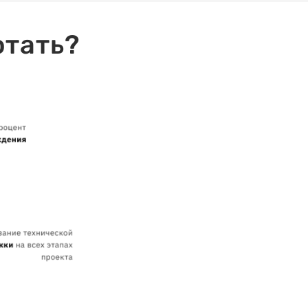
отать?