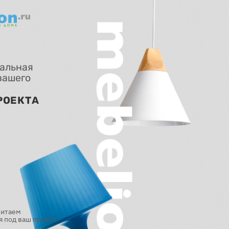
альная
вашего
РОЕКТА
читаем
 под ваш проект