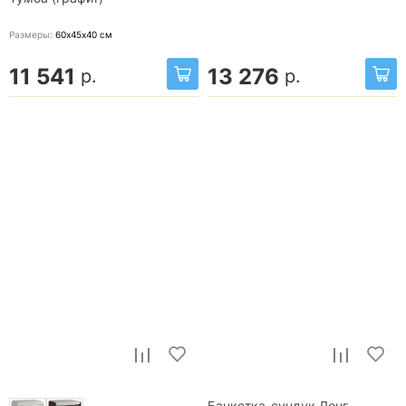
Размеры:
60х45х40
см
11 541
13 276
р.
р.