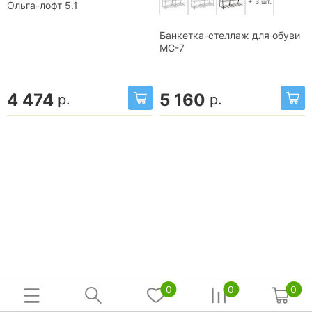
+ 3 шт.
Ольга-лофт 5.1
Банкетка-стеллаж для обуви
МС-7
4 474
5 160
р.
р.
0
0
0