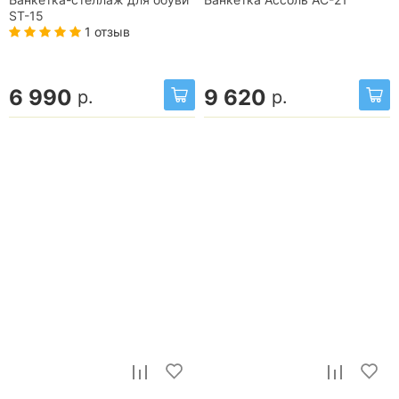
Банкетка-стеллаж для обуви
Банкетка Ассоль АС-21
ST-15
1 отзыв
6 990
9 620
р.
р.