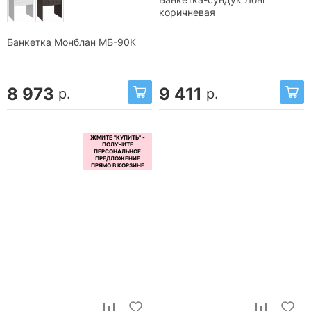
Банкетка-сундук Лонг
коричневая
Банкетка Монблан МБ-90К
8 973
9 411
р.
р.