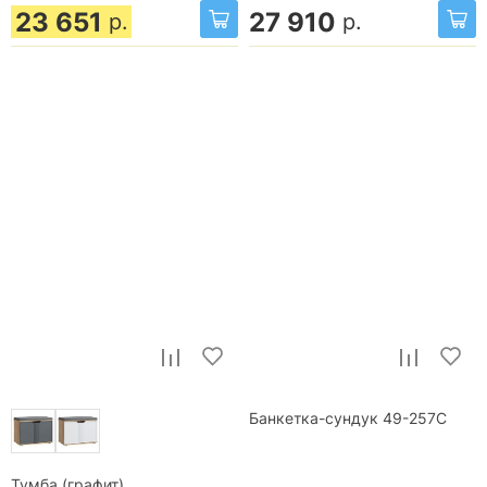
23 651
27 910
р.
р.
Банкетка-сундук 49-257C
Тумба (графит)