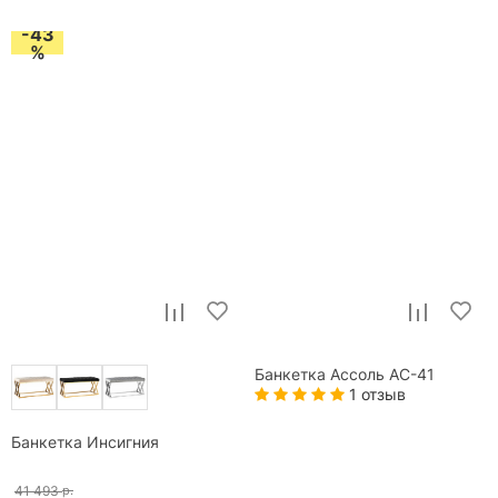
-43
%
Банкетка Ассоль АС-41
1 отзыв
Банкетка Инсигния
41 493
р.