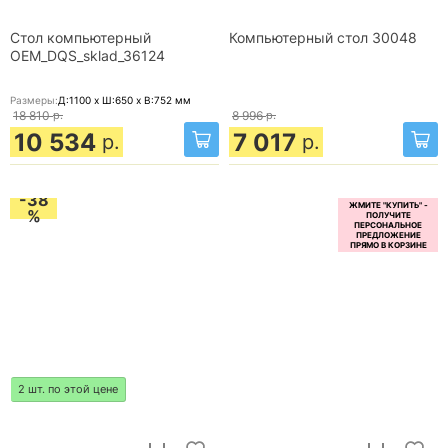
Стол компьютерный
Компьютерный стол 30048
OEM_DQS_sklad_36124
Размеры:
Д:1100 x Ш:650 x В:752
мм
18 810
р.
8 996
р.
10 534
7 017
р.
р.
-38
%
2 шт. по этой цене