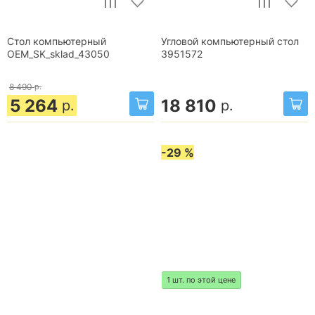
Стол компьютерный
Угловой компьютерный стол
OEM_SK_sklad_43050
3951572
8 490
р.
5 264
18 810
р.
р.
-29 %
1 шт. по этой цене