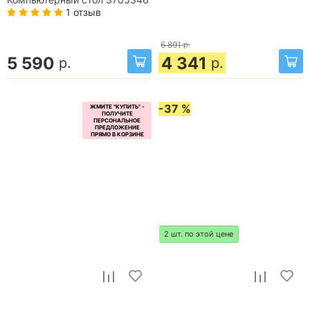
Компьютерный стол 3705346
1 отзыв
6 891
р.
5 590
4 341
р.
р.
-37 %
2 шт. по этой цене