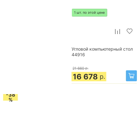
1 шт. по этой цене
Угловой компьютерный стол
44916
21 660
р.
16 678
р.
-38
%