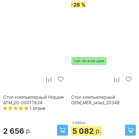
-28 %
1 шт. по этой цене
Стол компьютерный Нордик
Стол компьютерный
ATM_00-00017834
OEM_MER_sklad_20348
1 отзыв
7 059
р.
2 656
5 082
р.
р.