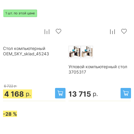
1 шт. по этой цене
Стол компьютерный
OEM_SKY_sklad_45243
Угловой компьютерный стол
3705317
6 722
р.
4 168
13 715
р.
р.
-28 %