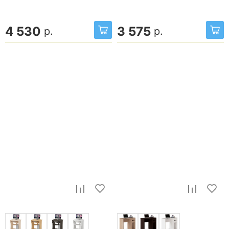
4 530
3 575
р.
р.