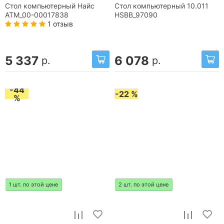
Стол компьютерный Найс
Стол компьютерный 10.011
ATM_00-00017838
HSBB_97090
1 отзыв
5 337
6 078
р.
р.
-44
-22 %
%
1 шт. по этой цене
2 шт. по этой цене