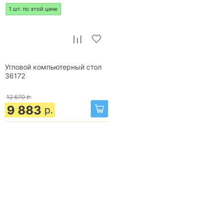
1 шт. по этой цене
Угловой компьютерный стол
36172
12 670
р.
9 883
р.