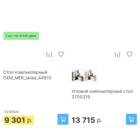
1 шт. по этой цене
Стол компьютерный
OEM_MER_sklad_44915
Угловой компьютерный стол
3705319
12 918
р.
9 301
13 715
р.
р.