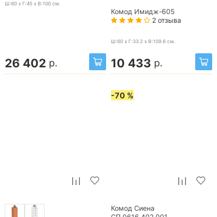
Ш:60 x Г:45 x В:100
см.
Комод Имидж-605
2 отзыва
Ш:60 x Г:33.2 x В:109.6
см.
26 402
10 433
р.
р.
-70 %
Комод Сиена