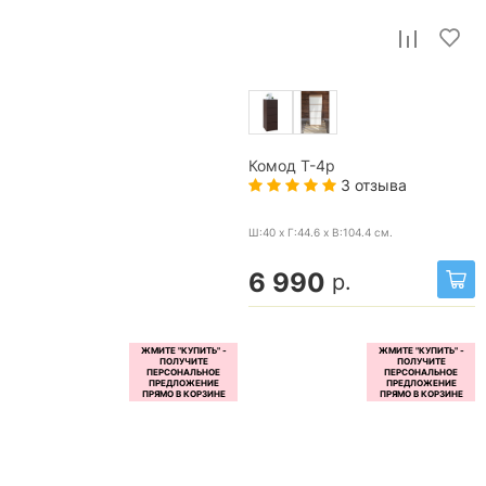
Комод Т-4р
3 отзыва
Ш:40 x Г:44.6 x В:104.4
см.
6 990
р.