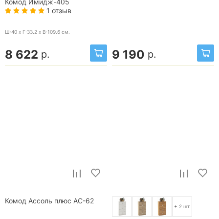
Комод Имидж-405
1 отзыв
Ш:40 x Г:33.2 x В:109.6
см.
8 622
9 190
р.
р.
Комод Ассоль плюс АС-62
+ 2 шт.