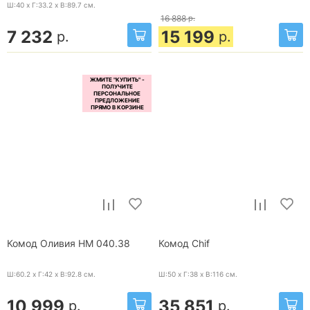
Ш:40 x Г:33.2 x В:89.7
см.
16 888
р.
7 232
15 199
р.
р.
Комод Оливия НМ 040.38
Комод Chif
Ш:60.2 x Г:42 x В:92.8
см.
Ш:50 x Г:38 x В:116
см.
10 999
35 851
р.
р.