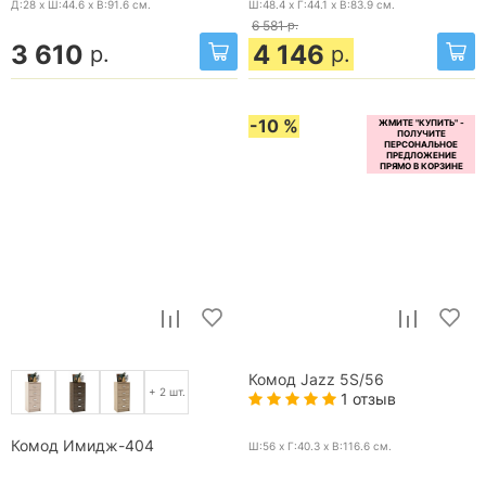
Д:28 x Ш:44.6 x В:91.6
см.
Ш:48.4 x Г:44.1 x В:83.9
см.
6 581
р.
3 610
4 146
р.
р.
-10 %
Комод Jazz 5S/56
+ 2 шт.
1 отзыв
Комод Имидж-404
Ш:56 x Г:40.3 x В:116.6
см.