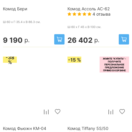
Комод Бери
Комод Ассоль АС-62
4 отзыва
Ш:60 x Г:35.4 x В:86.3
см.
Ш:60 x Г:45 x В:100
см.
9 190
26 402
р.
р.
-38
-15 %
%
Комод Фьюжн КМ-04
Комод Tiffany 5S/50