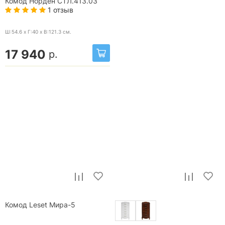
Комод Норден СТЛ.413.03
1 отзыв
Ш:54.6 x Г:40 x В:121.3
см.
17 940
р.
Комод Leset Мира-5