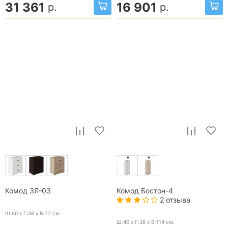
31 361
16 901
р.
р.
Комод 3Я-03
Комод Бостон-4
2 отзыва
Ш:60 x Г:38 x В:77
см.
Ш:40 x Г:38 x В:114
см.