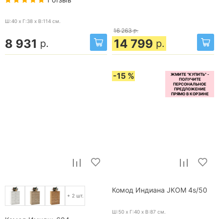
Ш:40 x Г:38 x В:114
см.
16 263
р.
8 931
14 799
р.
р.
-15 %
Комод Индиана JКОМ 4s/50
+ 2 шт.
Ш:50 x Г:40 x В:87
см.