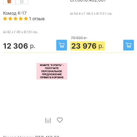
СП.0616.402.001
Комод К-17
Ш:54.4 x Г:38.3 x В:112.1
см.
1 отзыв
Ш:42 x Г:45 x В:131
см.
79 920
р.
12 306
23 976
р.
р.