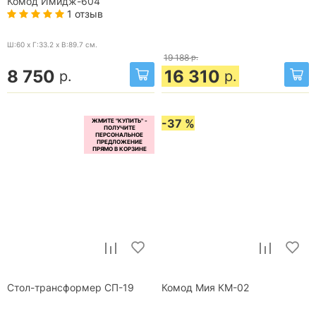
Комод Имидж-604
1 отзыв
Ш:60 x Г:33.2 x В:89.7
см.
19 188
р.
8 750
16 310
р.
р.
-37 %
Стол-трансформер СП-19
Комод Мия КМ-02