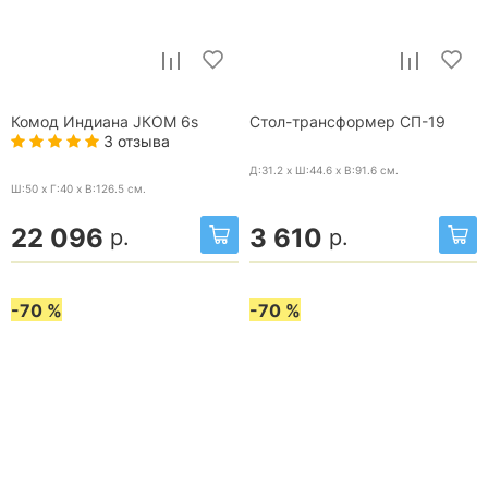
Комод Индиана JКОМ 6s
Стол-трансформер СП-19
3 отзыва
Д:31.2 x Ш:44.6 x В:91.6
см.
Ш:50 x Г:40 x В:126.5
см.
22 096
3 610
р.
р.
-70 %
-70 %