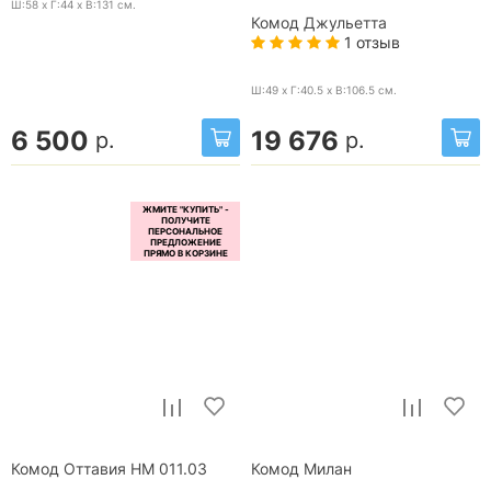
Ш:58 x Г:44 x В:131
см.
Комод Джульетта
1 отзыв
Ш:49 x Г:40.5 x В:106.5
см.
6 500
19 676
р.
р.
Комод Оттавия НМ 011.03
Комод Милан