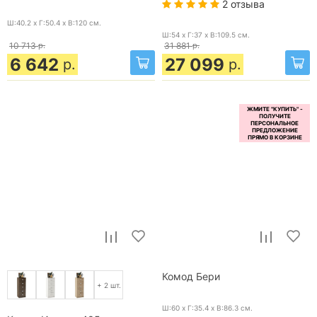
2 отзыва
Ш:40.2 x Г:50.4 x В:120
см.
Ш:54 x Г:37 x В:109.5
см.
10 713
р.
31 881
р.
6 642
27 099
р.
р.
Комод Бери
+ 2 шт.
Ш:60 x Г:35.4 x В:86.3
см.