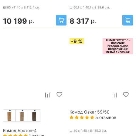
Ш:60 x Г:40 x В:112.4
см.
Ш:60.1 x Г:40.1 x В:88.6
см.
10 199
8 317
р.
р.
-9 %
Комод Oskar 5S/50
5 отзывов
Комод Бостон-4
Ш:50 x Г:40 x В:115.3
см.
1 отзыв