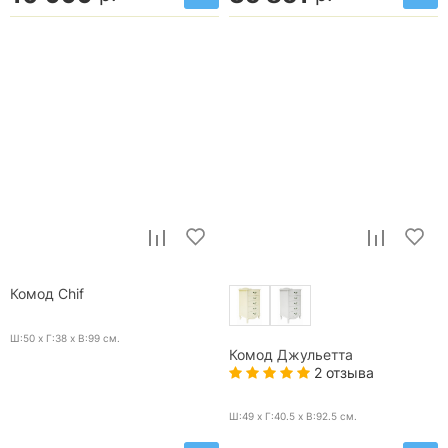
Комод Chif
Ш:50 x Г:38 x В:99
см.
Комод Джульетта
2 отзыва
Ш:49 x Г:40.5 x В:92.5
см.