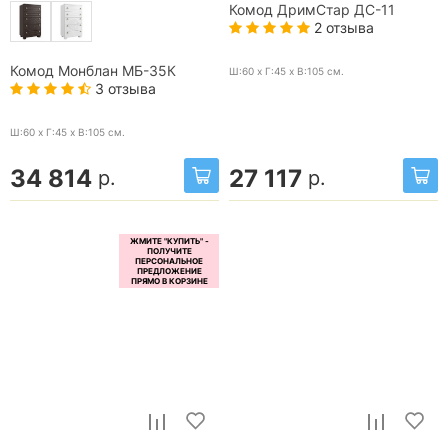
Комод ДримСтар ДС-11
2 отзыва
Комод Монблан МБ-35К
Ш:60 x Г:45 x В:105
см.
3 отзыва
Ш:60 x Г:45 x В:105
см.
34 814
27 117
р.
р.