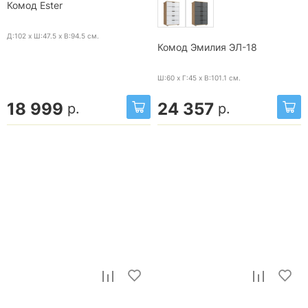
Комод Ester
Д:102 x Ш:47.5 x В:94.5
см.
Комод Эмилия ЭЛ-18
Ш:60 x Г:45 x В:101.1
см.
18 999
24 357
р.
р.