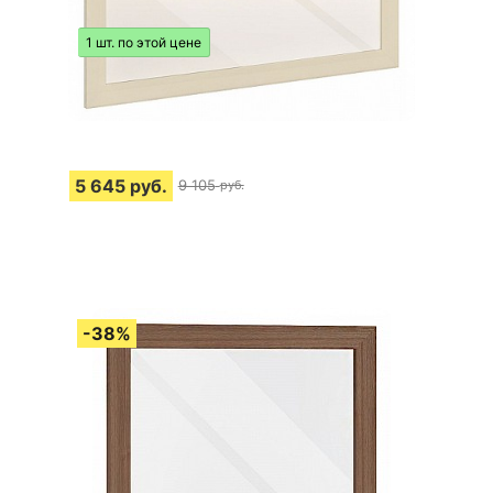
1 шт. по этой цене
5 645
руб.
9 105
руб.