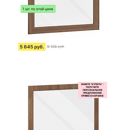
1 шт. по этой цене
5 645
руб.
9 105
руб.