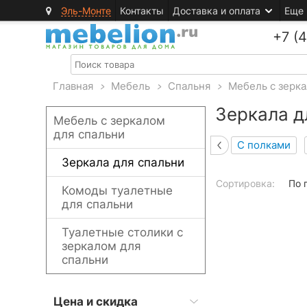
Эль-Монте
Контакты
Доставка и оплата
Еще
+7 (
Главная
>
Мебель
>
Спальня
>
Мебель с зерк
Зеркала д
Мебель с зеркалом
для спальни
С полками
Зеркала для спальни
Сортировка:
По 
Комоды туалетные
для спальни
Туалетные столики с
зеркалом для
спальни
Цена и скидка