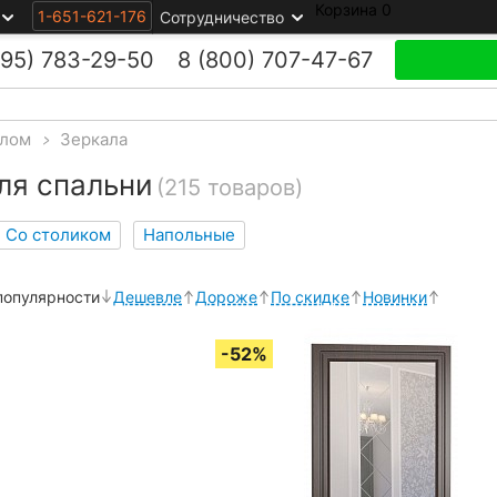
Корзина
0
1-651-621-176
Сотрудничество
495)
783-29-50
8 (800)
707-47-67
алом
>
Зеркала
ля спальни
(215 товаров)
Со столиком
Напольные
популярности
Дешевле
Дороже
По скидке
Новинки