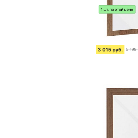
1 шт. по этой цене
3 015
руб.
5 199