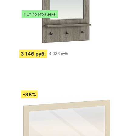
1 шт. по этой цене
3 146
руб.
4 033
руб.