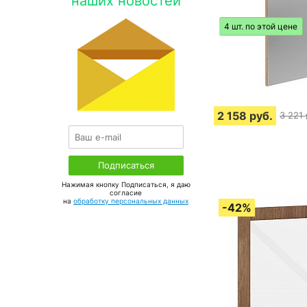
наших новостей
4 шт. по этой цене
2 158
руб.
3 221
Нажимая кнопку Подписаться, я даю
соглаcие
на
обработку персональных данных