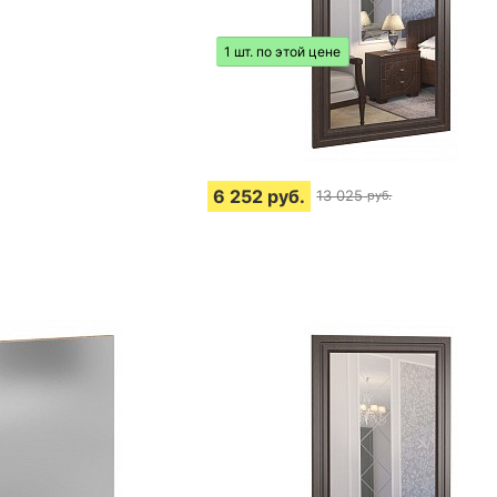
1 шт. по этой цене
6 252
руб.
13 025
руб.