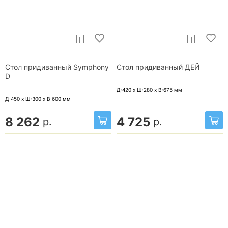
Стол придиванный Symphony
Стол придиванный ДЕЙ
D
Д:420 x Ш:280 x В:675
мм
Д:450 x Ш:300 x В:600
мм
8 262
4 725
р.
р.