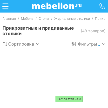
Главная
/
Мебель
/
Столы
/
Журнальные столики
/
Прикро
Прикроватные и придиванные
(48 товаров)
столики
Сортировка
Фильтры
1 шт. по этой цене