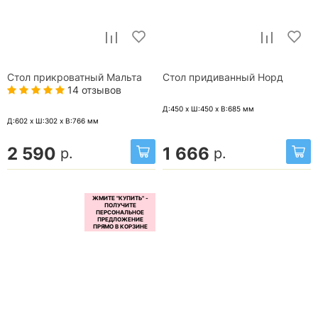
Стол прикроватный Мальта
Стол придиванный Норд
14 отзывов
Д:450 x Ш:450 x В:685
мм
Д:602 x Ш:302 x В:766
мм
2 590
1 666
р.
р.