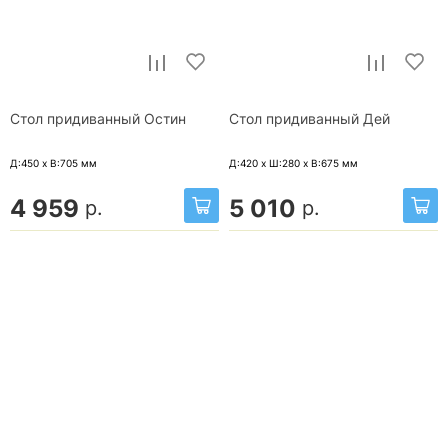
Стол придиванный Остин
Стол придиванный Дей
Д:450 x В:705
мм
Д:420 x Ш:280 x В:675
мм
4 959
5 010
р.
р.