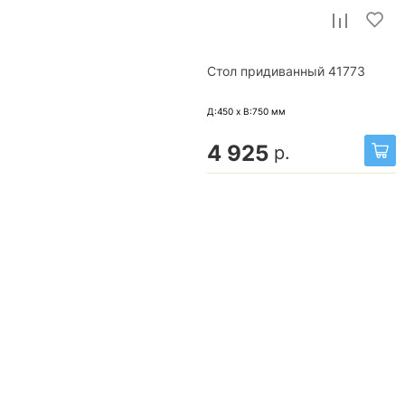
Стол придиванный 41773
Д:450 x В:750
мм
4 925
р.