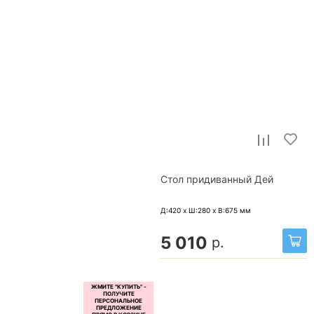
Стол придиванный Дей
Д:420 x Ш:280 x В:675
мм
5 010
р.