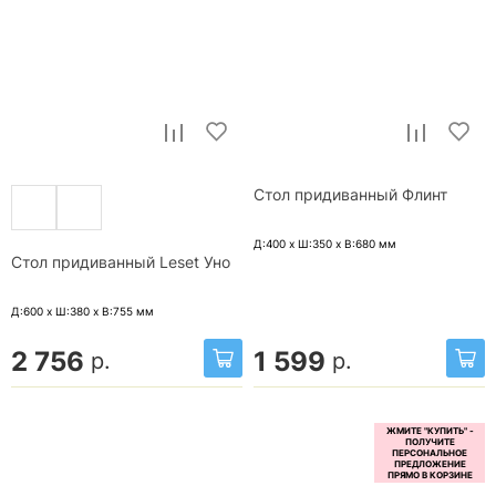
Стол придиванный Флинт
Д:400 x Ш:350 x В:680
мм
Стол придиванный Leset Уно
Д:600 x Ш:380 x В:755
мм
2 756
1 599
р.
р.