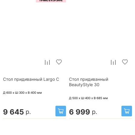
Стол придиванный Largo C
Стол придиванный
BeautyStyle 30
Д:600 x Ш:300 x В:400
мм
Д:500 x Ш:400 x В:685
мм
9 645
6 999
р.
р.