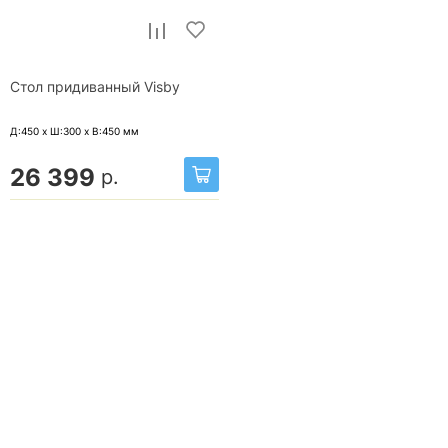
Стол придиванный Visby
Д:450 x Ш:300 x В:450
мм
26 399
р.