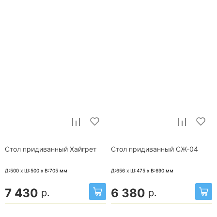
Стол придиванный Хайгрет
Стол придиванный СЖ-04
Д:500 x Ш:500 x В:705
мм
Д:656 x Ш:475 x В:690
мм
7 430
6 380
р.
р.