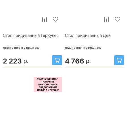
Стол придиванный Геркулес
Стол придиванный Дей
Д:340 x Ш:300 x В:620
мм
Д:420 x Ш:280 x В:675
мм
2 223
4 766
р.
р.