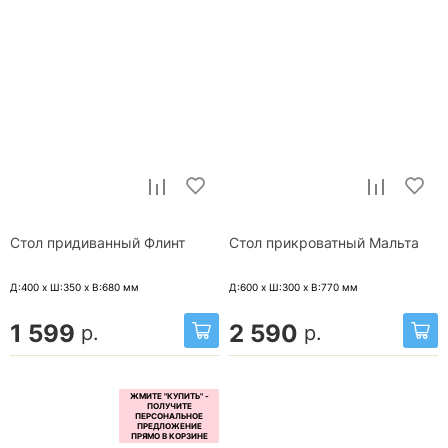
Стол придиванный Флинт
Стол прикроватный Мальта
Д:400 x Ш:350 x В:680
мм
Д:600 x Ш:300 x В:770
мм
1 599
2 590
р.
р.