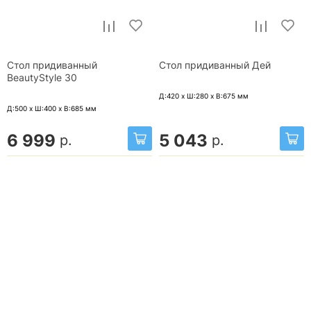
Стол придиванный
Стол придиванный Дей
BeautyStyle 30
Д:420 x Ш:280 x В:675
мм
Д:500 x Ш:400 x В:685
мм
6 999
5 043
р.
р.