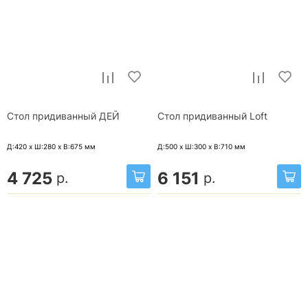
Стол придиванный ДЕЙ
Стол придиванный Loft
Д:420 x Ш:280 x В:675
мм
Д:500 x Ш:300 x В:710
мм
4 725
6 151
р.
р.