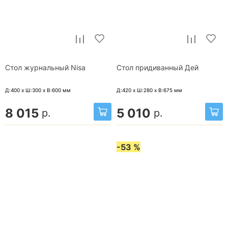
Стол журнальный Nisa
Стол придиванный Дей
Д:400 x Ш:300 x В:600
мм
Д:420 x Ш:280 x В:675
мм
8 015
5 010
р.
р.
-53 %