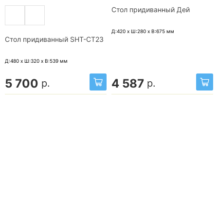
Стол придиванный Дей
Д:420 x Ш:280 x В:675
мм
Стол придиванный SHT-CT23
Д:480 x Ш:320 x В:539
мм
5 700
4 587
р.
р.