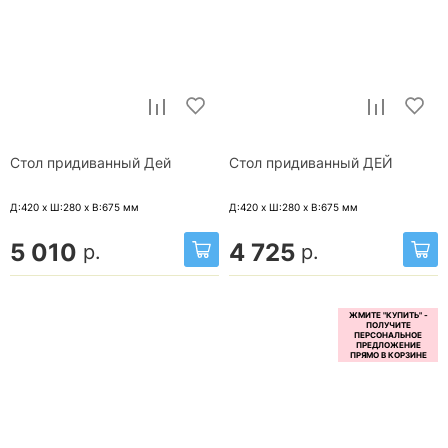
Стол придиванный Дей
Стол придиванный ДЕЙ
Д:420 x Ш:280 x В:675
мм
Д:420 x Ш:280 x В:675
мм
5 010
4 725
р.
р.