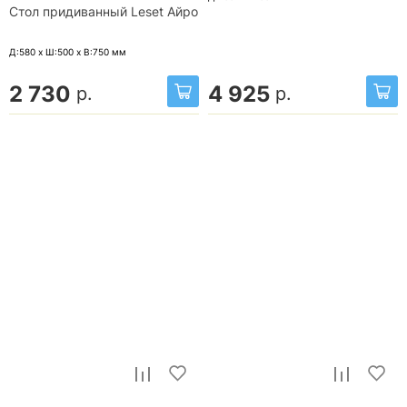
Стол придиванный Leset Айро
Д:580 x Ш:500 x В:750
мм
2 730
4 925
р.
р.