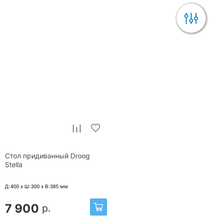
Стол придиванный Droog
Stella
Д:400 x Ш:300 x В:385
мм
7 900
р.