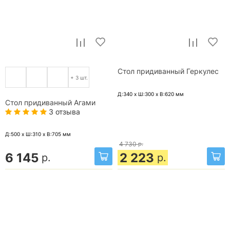
Стол придиванный Геркулес
+ 3 шт.
Д:340 x Ш:300 x В:620
мм
Стол придиванный Агами
3 отзыва
Д:500 x Ш:310 x В:705
мм
4 730
р.
6 145
2 223
р.
р.