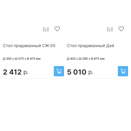
Стол придиванный СЖ-05
Стол придиванный Дей
Д:300 x Ш:570 x В:470
мм
Д:420 x Ш:280 x В:675
мм
2 412
5 010
р.
р.