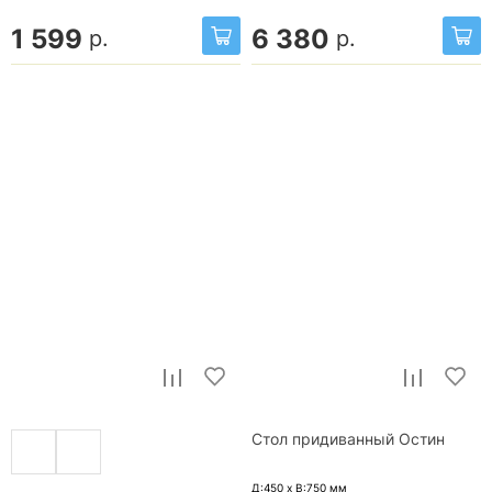
1 599
6 380
р.
р.
Стол придиванный Остин
Д:450 x В:750
мм