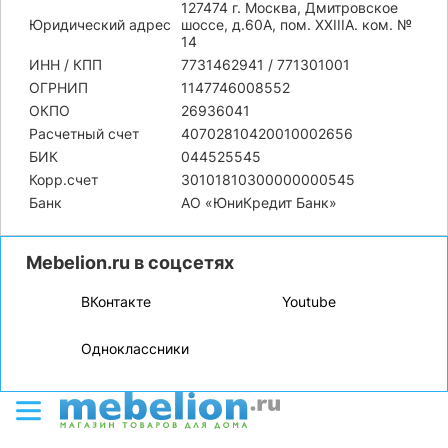
127474 г. Москва, Дмитровское
Юридический адрес
шоссе, д.60А, пом. XXIIIA. ком. №
14
ИНН / КПП
7731462941 / 771301001
ОГРНИП
1147746008552
ОКПО
26936041
Расчетный счет
40702810420010002656
БИК
044525545
Корр.счет
30101810300000000545
Банк
АО «ЮниКредит Банк»
Mebelion.ru в соцсетях
ВКонтакте
Youtube
Одноклассники