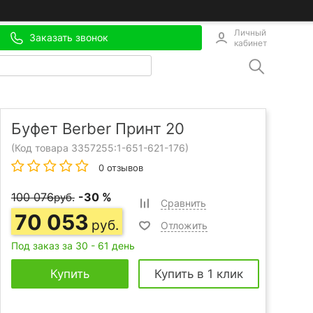
Личный
Заказать звонок
кабинет
Буфет Berber Принт 20
(Код товара 3357255:
1-651-621-176
)
0 отзывов
100 076
-30 %
руб.
Сравнить
70 053
руб.
Отложить
Под заказ за 30 - 61 день
Купить
Купить в 1 клик