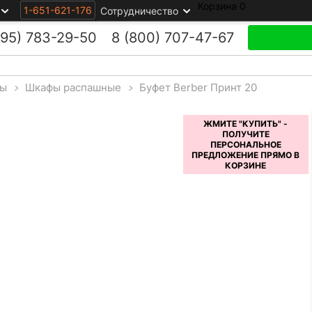
Корзина
0
1-651-621-176
Сотрудничество
495)
783-29-50
8 (800)
707-47-67
ы
>
Шкафы распашные
>
Буфет Berber Принт 20