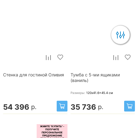
Стенка для гостиной Оливия
Тумба с 5-ми ящиками
(ваниль)
Размеры:
120x41.6x45.4
см
54 396
35 736
р.
р.