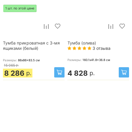
1 шт. по этой цене
Тумба прикроватная с 3-мя
Тумба (олива)
3 отзыва
ящиками (белый)
Размеры:
160.1x41.8x36.8
см
Размеры:
86x86x83.5
см
15 065
р.
8 286
4 828
р.
р.