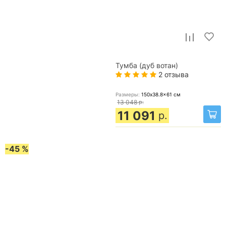
Тумба (дуб вотан)
2 отзыва
Размеры:
150x38.8x61
см
13 048
р.
11 091
р.
-45 %