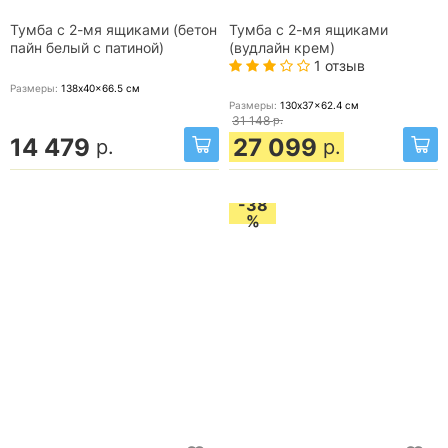
Тумба с 2-мя ящиками (бетон
Тумба с 2-мя ящиками
пайн белый с патиной)
(вудлайн крем)
1 отзыв
Размеры:
138x40x66.5
см
Размеры:
130x37x62.4
см
31 148
р.
14 479
27 099
р.
р.
-38
%