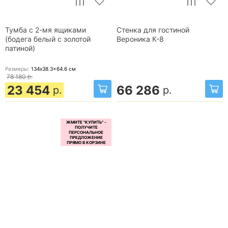
Тумба с 2-мя ящиками
Стенка для гостиной
(бодега белый с золотой
Вероника К-8
патиной)
Размеры:
134x38.3x64.6
см
78 180
р.
23 454
66 286
р.
р.