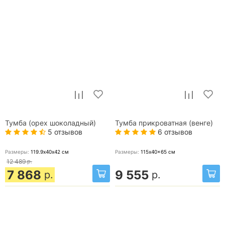
Тумба (орех шоколадный)
Тумба прикроватная (венге)
5 отзывов
6 отзывов
Размеры:
119.9х40х42
см
Размеры:
115x40x65
см
12 489
р.
7 868
9 555
р.
р.