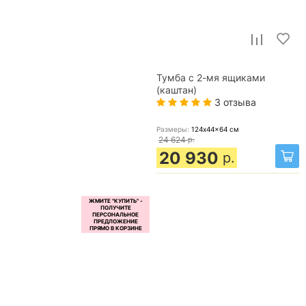
Тумба с 2-мя ящиками
(каштан)
3 отзыва
Размеры:
124x44x64
см
24 624
р.
20 930
р.