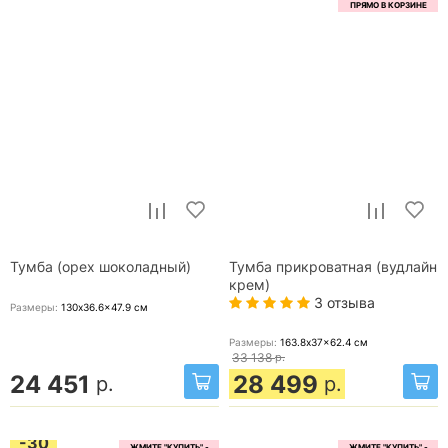
Тумба (орех шоколадный)
Тумба прикроватная (вудлайн
крем)
3 отзыва
Размеры:
130x36.6x47.9
см
Размеры:
163.8x37x62.4
см
33 138
р.
24 451
28 499
р.
р.
-30