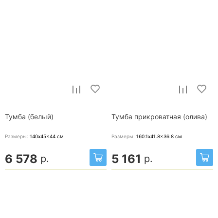
Тумба (белый)
Тумба прикроватная (олива)
Размеры:
140x45x44
см
Размеры:
160.1x41.8x36.8
см
6 578
5 161
р.
р.