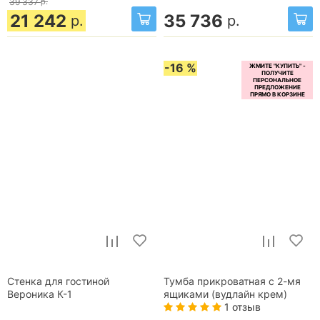
39 337
р.
21 242
35 736
р.
р.
-16 %
Стенка для гостиной
Тумба прикроватная с 2-мя
Вероника К-1
ящиками (вудлайн крем)
1 отзыв