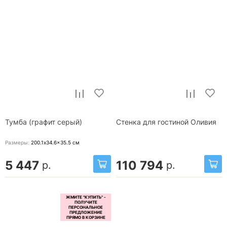
Тумба (графит серый)
Стенка для гостиной Оливия
Размеры:
200.1x34.6x35.5
см
5 447
110 794
р.
р.