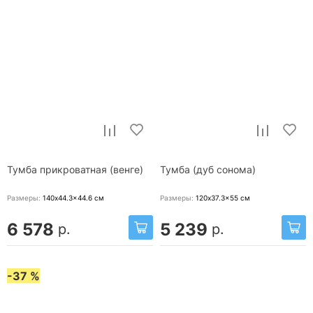
Тумба прикроватная (венге)
Тумба (дуб сонома)
Размеры:
140x44.3x44.6
см
Размеры:
120x37.3x55
см
6 578
5 239
р.
р.
-37 %