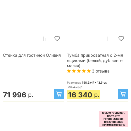
Стенка для гостиной Оливия
Тумба прикроватная с 2-мя
ящиками (белый, дуб венге
магия)
3 отзыва
Размеры:
150.5x47x43.5
см
20 425
р.
71 996
16 340
р.
р.