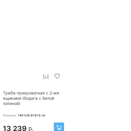
Тумба прикроватная с 2-мя
ящиками (бодега с белой
патиной)
Размеры:
149.1x35.8x67.6
см
13 239
р.