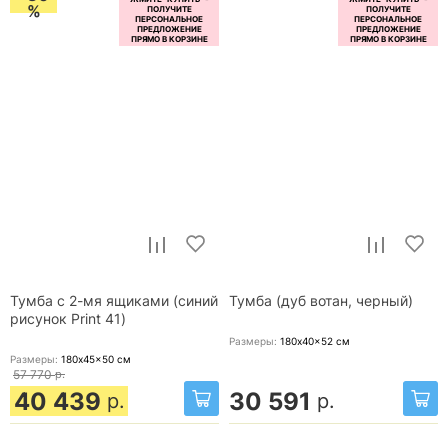
%
Тумба с 2-мя ящиками (синий
Тумба (дуб вотан, черный)
рисунок Print 41)
Размеры:
180x40x52
см
Размеры:
180x45x50
см
57 770
р.
40 439
30 591
р.
р.