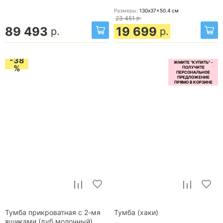
Размеры:
130x37x50.4
см
23 451
р.
89 493
19 699
р.
р.
-38
%
Тумба прикроватная с 2-мя
Тумба (хаки)
ящиками (дуб молочный)