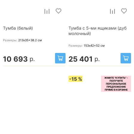
Тумба (белый)
Тумба с 5-ми ящиками (дуб
молочный)
Размеры:
213x35x38.2
см
Размеры:
153x42x52
см
10 693
25 401
р.
р.
-15 %