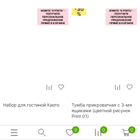
-30
%
Набор для гостиной Киото
Тумба прикроватная с 3-мя
ящиками (цветной рисунок
Print 01)
Размеры:
180x45x50
см
0
0
0
57 770
р.