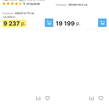
5 отзывов
Размеры:
160x40x50.4
см
Размеры:
200x37.5x75
см
14 898
р.
9 237
19 199
р.
р.