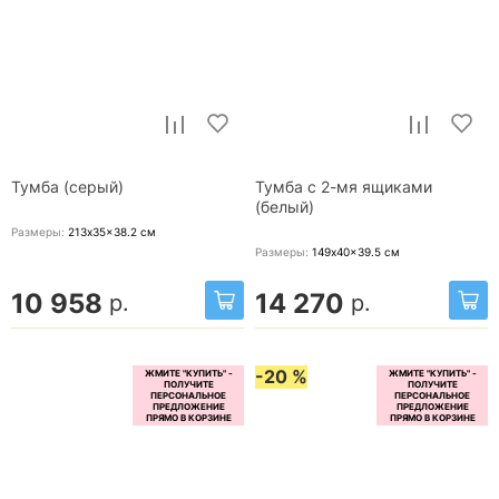
Тумба (серый)
Тумба с 2-мя ящиками
(белый)
Размеры:
213x35x38.2
см
Размеры:
149x40x39.5
см
10 958
14 270
р.
р.
-20 %