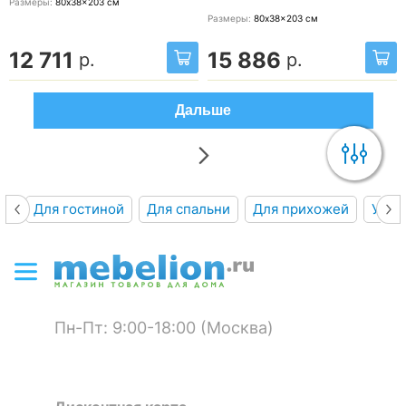
Размеры:
80x38x203
см
Размеры:
80x38x203
см
12 711
15 886
р.
р.
Дальше
Для гостиной
Для спальни
Для прихожей
Угло
Пн-Пт: 9:00-18:00 (Москва)