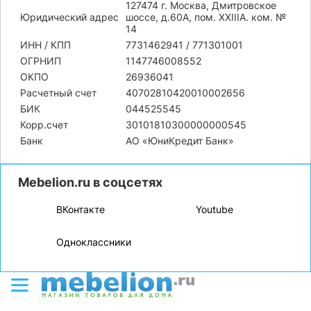
127474 г. Москва, Дмитровское
Юридический адрес
шоссе, д.60А, пом. XXIIIA. ком. №
14
ИНН / КПП
7731462941 / 771301001
ОГРНИП
1147746008552
ОКПО
26936041
Расчетный счет
40702810420010002656
БИК
044525545
Корр.счет
30101810300000000545
Банк
АО «ЮниКредит Банк»
Mebelion.ru в соцсетях
ВКонтакте
Youtube
Одноклассники