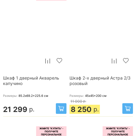
Шкаф 1 дверный Акварель
Шкаф 2-х дверный Астра 2/3
капучино
розовый
Размеры:
85.2x69.2x225.6
см
Размеры:
45x45x200
см
11 000
р.
21 299
8 250
р.
р.