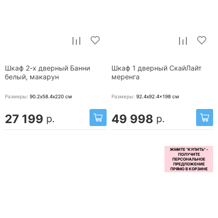
Шкаф 2-х дверный Банни
Шкаф 1 дверный СкайЛайт
белый, макарун
меренга
Размеры:
90.2х58.4х220
см
Размеры:
92.4x92.4x198
см
27 199
49 998
р.
р.