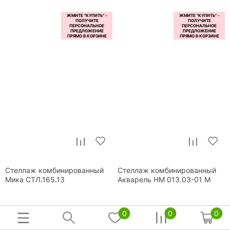
Стеллаж комбинированный
Стеллаж комбинированный
Мика СТЛ.165.13
Акварель НМ 013.03-01 М
0
0
0
7 840
9 799
р.
р.