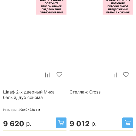
Шкаф 2-х дверный Мика
Стеллаж Cross
белый, дуб сонома
Размеры:
40x40x220
см
9 620
9 012
р.
р.