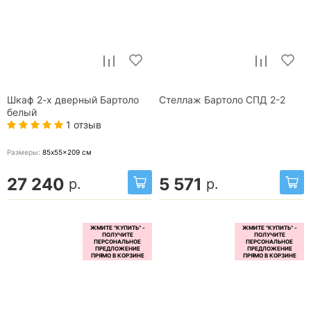
Шкаф 2-х дверный Бартоло
Стеллаж Бартоло СПД 2-2
белый
1 отзыв
Размеры:
85x55x209
см
27 240
5 571
р.
р.