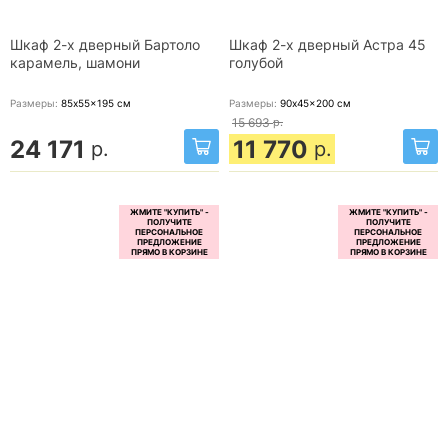
Шкаф 2-х дверный Бартоло
Шкаф 2-х дверный Астра 45
карамель, шамони
голубой
Размеры:
85x55x195
см
Размеры:
90x45x200
см
15 693
р.
24 171
11 770
р.
р.