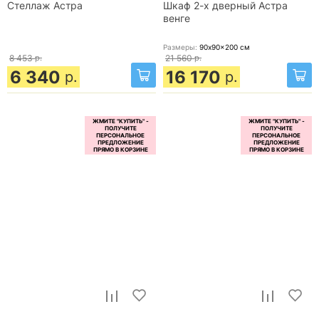
Стеллаж Астра
Шкаф 2-х дверный Астра
венге
Размеры:
90x90x200
см
8 453
р.
21 560
р.
6 340
16 170
р.
р.