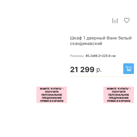
Шкаф 1 дверный Фанк белый
скандинавский
Размеры:
85.2x69.2x225.6
см
21 299
р.