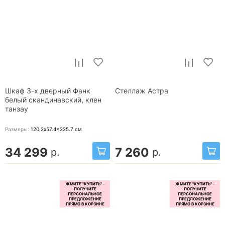
Шкаф 3-х дверный Фанк
Стеллаж Астра
белый скандинавский, клен
танзау
Размеры:
120.2x57.4x225.7
см
34 299
7 260
р.
р.