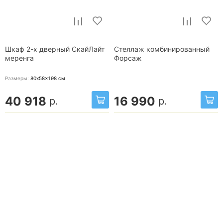
Шкаф 2-х дверный СкайЛайт
Стеллаж комбинированный
меренга
Форсаж
Размеры:
80x58x198
см
40 918
16 990
р.
р.