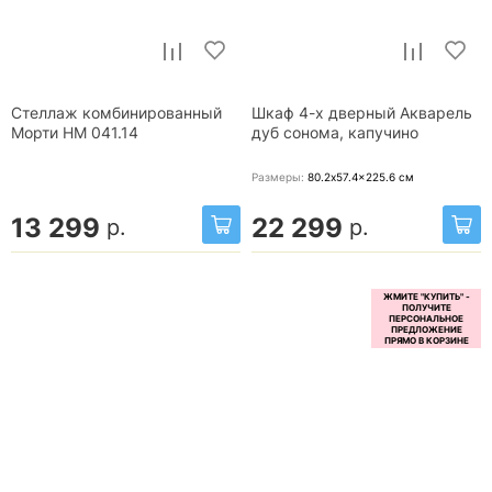
Стеллаж комбинированный
Шкаф 4-х дверный Акварель
Морти НМ 041.14
дуб сонома, капучино
Размеры:
80.2x57.4x225.6
см
13 299
22 299
р.
р.