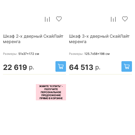
Шкаф 2-х дверный СкайЛайт
Шкаф 3-х дверный СкайЛайт
меренга
меренга
Размеры:
51x37x172
см
Размеры:
125.7x58x198
см
22 619
64 513
р.
р.