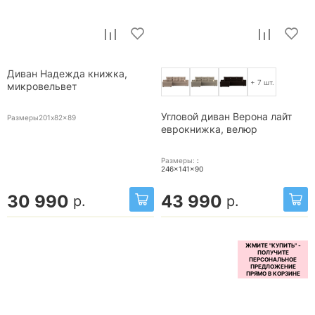
Диван Надежда книжка,
+ 7 шт.
микровельвет
Угловой диван Верона лайт
Размеры201x82x89
еврокнижка, велюр
Размеры:
:
246x141x90
30 990
43 990
р.
р.