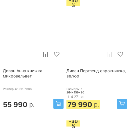
-30
%
Диван Анна книжка,
Диван Портленд еврокнижка,
микровельвет
велюр
Размеры203x97x98
Размеры:
:
264x159x80
114 271
р.
55 990
79 990
р.
р.
-30
%