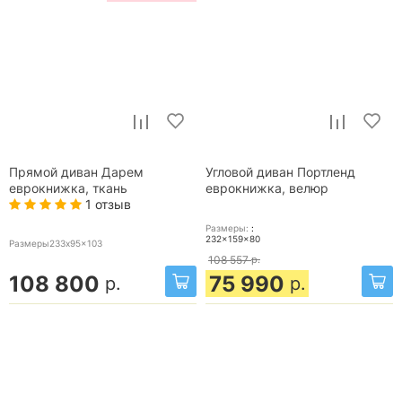
Прямой диван Дарем
Угловой диван Портленд
еврокнижка, ткань
еврокнижка, велюр
1 отзыв
Размеры:
:
232x159x80
Размеры233x95x103
108 557
р.
108 800
75 990
р.
р.