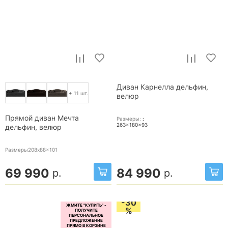
Диван Карнелла дельфин,
+ 11 шт.
велюр
Прямой диван Мечта
Размеры:
:
263x180x93
дельфин, велюр
Размеры208x88x101
69 990
84 990
р.
р.
-30
%