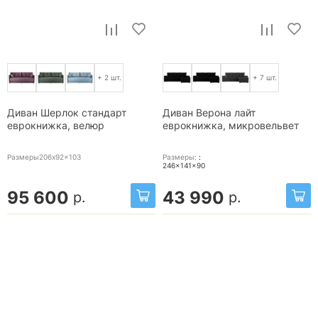
+ 2 шт.
+ 7 шт.
Диван Шерлок стандарт
Диван Верона лайт
еврокнижка, велюр
еврокнижка, микровельвет
Размеры206x92x103
Размеры:
:
246x141x90
95 600
43 990
р.
р.