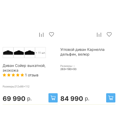
Угловой диван Карнелла
+ 11 шт.
дельфин, велюр
Диван Сойер выкатной,
Размеры:
:
263x180x93
экокожа
1 отзыв
Размеры212x86x112
69 990
84 990
р.
р.