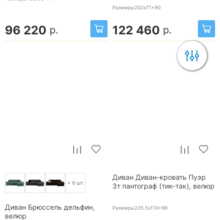
Размеры202x71x90
96 220
122 460
р.
р.
Диван Диван-кровать Пуэр
+ 6 шт.
3т пантограф (тик-так), велюр
Диван Брюссель дельфин,
Размеры235.5x110x96
велюр