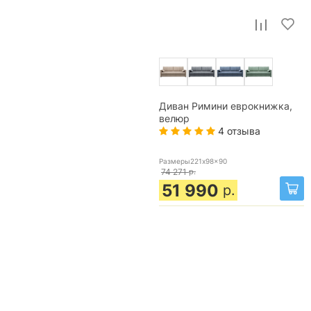
Диван Римини еврокнижка,
велюр
4 отзыва
Размеры221x98x90
74 271
р.
51 990
р.