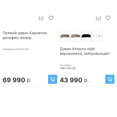
Прямой диван Карнелла
+ 7 шт.
дельфин, велюр
Диван Атланта лайт
Размеры230x93x94
еврокнижка, микровельвет
Размеры:
:
246x141x90
69 990
43 990
р.
р.