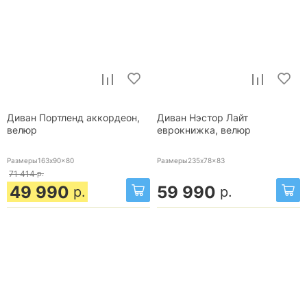
Диван Портленд аккордеон,
Диван Нэстор Лайт
велюр
еврокнижка, велюр
Размеры163x90x80
Размеры235x78x83
71 414
р.
49 990
59 990
р.
р.