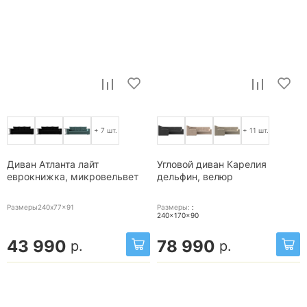
+ 7 шт.
+ 11 шт.
Диван Атланта лайт
Угловой диван Карелия
еврокнижка, микровельвет
дельфин, велюр
Размеры240x77x91
Размеры:
:
240x170x90
43 990
78 990
р.
р.