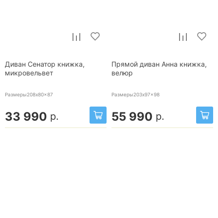
Диван Сенатор книжка,
Прямой диван Анна книжка,
микровельвет
велюр
Размеры208x80x87
Размеры203x97x98
33 990
55 990
р.
р.