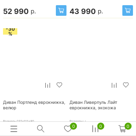
52 990
43 990
р.
р.
-30
%
Диван Портленд еврокнижка,
Диван Ливерпуль Лайт
велюр
еврокнижка, экокожа
Размеры232x111x80
Размеры:
:
230x140x85
0
0
0
94 271
р.