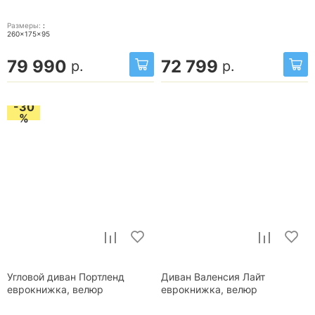
Размеры:
:
260x175x95
79 990
72 799
р.
р.
-30
%
Угловой диван Портленд
Диван Валенсия Лайт
еврокнижка, велюр
еврокнижка, велюр