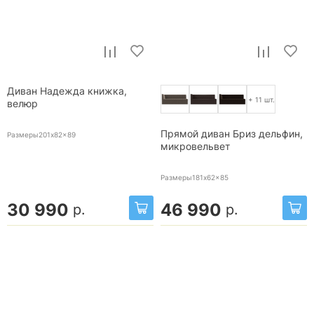
Диван Надежда книжка,
+ 11 шт.
велюр
Прямой диван Бриз дельфин,
Размеры201x82x89
микровельвет
Размеры181x62x85
30 990
46 990
р.
р.