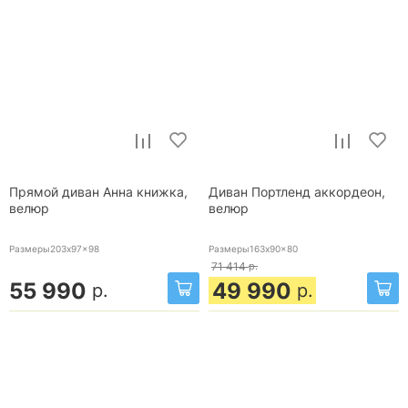
Прямой диван Анна книжка,
Диван Портленд аккордеон,
велюр
велюр
Размеры203x97x98
Размеры163x90x80
71 414
р.
55 990
49 990
р.
р.