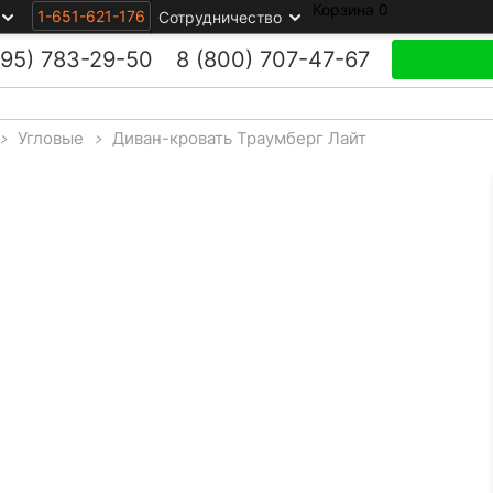
Корзина
0
1-651-621-176
Сотрудничество
495)
783-29-50
8 (800)
707-47-67
>
Угловые
>
Диван-кровать Траумберг Лайт