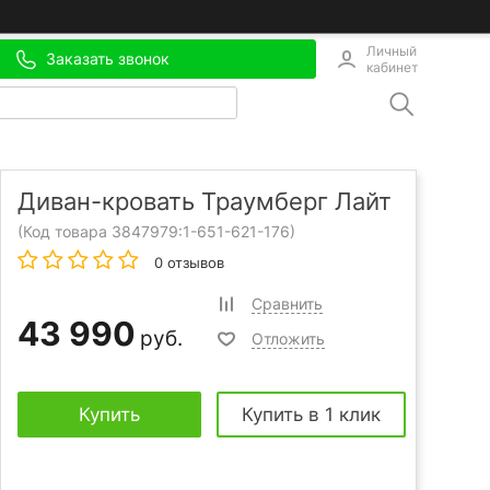
Личный
Заказать звонок
кабинет
Диван-кровать Траумберг Лайт
(Код товара 3847979:
1-651-621-176
)
0 отзывов
Сравнить
43 990
руб.
Отложить
Купить
Купить в 1 клик